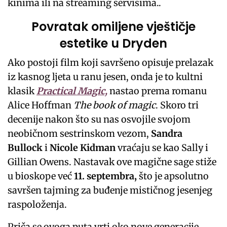
kinima ili na streaming servisima..
Povratak omiljene vještičje
estetike u Dryden
Ako postoji film koji savršeno opisuje prelazak
iz kasnog ljeta u ranu jesen, onda je to kultni
klasik
Practical Magic,
nastao prema romanu
Alice Hoffman
The book of magic
. Skoro tri
decenije nakon što su nas osvojile svojom
neobičnom sestrinskom vezom,
Sandra
Bullock
i
Nicole Kidman
vraćaju se kao Sally i
Gillian Owens. Nastavak ove magične sage stiže
u bioskope već
11. septembra,
što je apsolutno
savršen tajming za buđenje mističnog jesenjeg
raspoloženja.
Priča se ovoga puta vrti oko nove generacije