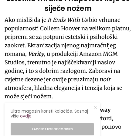
siječe nožem
Ako misliš da je
It Ends With Us
bio vrhunac
popularnosti Colleen Hoover na velikom platnu,
pripremi se za potpuni estetski i psihološki
zaokret. Ekranizacija njenog najmračnijeg
romana,
Verity
, u produkciji Amazon MGM
Studios, trenutno je najiščekivaniji naslov
godine, i to s dobrim razlogom. Zaboravi na
cvjetne dezene jer ovdje preuzimaju
noir
atmosfera, hladna elegancija i tenzija koja se
može sjeći nožem.
Kada je objavljeno da će
Anne Hathaway
Ultra magazin koristi kolačiće. Saznaj
više
ovdje
.
tumačiti naslovnu ulogu Verity Crawford,
internet je eksplodirao. Hathaway se ponovo
I ACCEPT USE OF COOKIES
udružuje sa rediteljem Michaelom