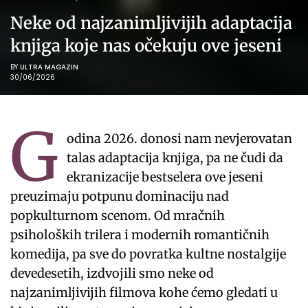
Neke od najzanimljivijih adaptacija
knjiga koje nas očekuju ove jeseni
BY
ULTRA MAGAZIN
30/06/2026
G
odina 2026. donosi nam nevjerovatan
talas adaptacija knjiga, pa ne čudi da
ekranizacije bestselera ove jeseni
preuzimaju potpunu dominaciju nad
popkulturnom scenom. Od mračnih
psiholoških trilera i modernih romantičnih
komedija, pa sve do povratka kultne nostalgije
devedesetih, izdvojili smo neke od
najzanimljivijih filmova kohe ćemo gledati u