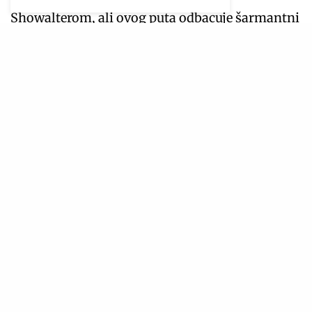
Showalterom, ali ovog puta odbacuje šarmantni
osmijeh za ulogu manipulatorke čija je sudbina
obavijena velom tajne. Nasuprot nje, u ulozi
Lowen Ashleigh, gledaćemo
Dakotu Johnson.
Sa svojom prepoznatljive mješavinom
ranjivosti i intelektualne oštrine, Dakota je
savršen izbor za spisateljicu na ivici bankrota
koja ulazi u dom Crawfordovih, nesvjesna da
ulazi u živu zamku. Glumački trio upotpunjuje
Josh Hartnett
kao misteriozni i privlačni Jeremy
Crawford. Film u kina stiže 02. oktobra.