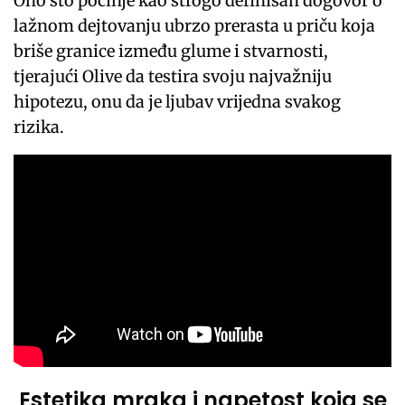
Ono što počinje kao strogo definisan dogovor o
lažnom dejtovanju ubrzo prerasta u priču koja
briše granice između glume i stvarnosti,
tjerajući Olive da testira svoju najvažniju
hipotezu, onu da je ljubav vrijedna svakog
rizika.
Estetika mraka i napetost koja se