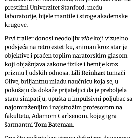
prestižni Univerzitet Stanford, među
laboratorije, bijele mantile i stroge akademske
krugove.
Prvi trailer donosi neodoljiv
vibe
koji vizuelno
podsjeća na retro estetiku, sniman kroz starije
objektive i praćen toplim naratorskim glasom
koji objašnjava zakone fizike i hemije kroz
prizmu ljudskih odnosa.
Lili Reinhart
tumači
Olive, briljantnu mladu naučnicu koja se, u
pokušaju da dokaže prijateljici da je preboljela
staru simpatiju, upušta u impulsivni poljubac sa
najomraženijim i najstrožim profesorom na
fakultetu, Adamom Carlsenom, kojeg igra
šarmantni
Tom Bateman.