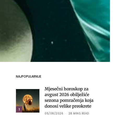
NAJPOPULARNIJE
Mjesečni horoskop za
avgust 2026 obilježiće
sezona pomračenja koja
donosi velike preokrete
1
05/08/2026
28 MINS READ