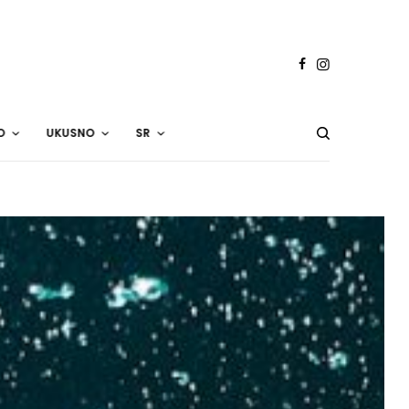
O
UKUSNO
SR