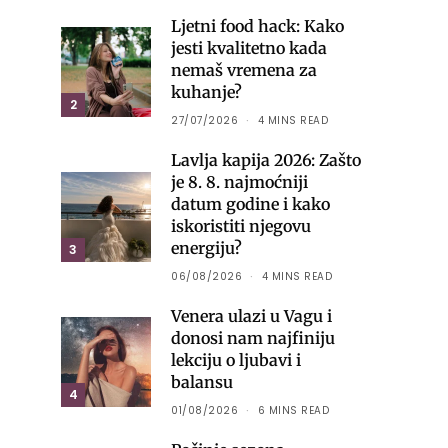
Ljetni food hack: Kako
jesti kvalitetno kada
nemaš vremena za
kuhanje?
2
27/07/2026
4 MINS READ
Lavlja kapija 2026: Zašto
je 8. 8. najmoćniji
datum godine i kako
iskoristiti njegovu
energiju?
3
06/08/2026
4 MINS READ
Venera ulazi u Vagu i
donosi nam najfiniju
lekciju o ljubavi i
balansu
4
01/08/2026
6 MINS READ