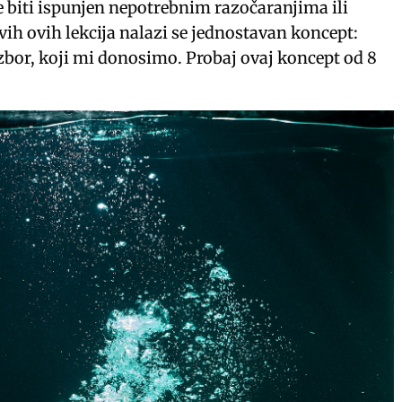
e biti ispunjen nepotrebnim razočaranjima ili
vih ovih lekcija nalazi se jednostavan koncept:
izbor, koji mi donosimo. Probaj ovaj koncept od 8