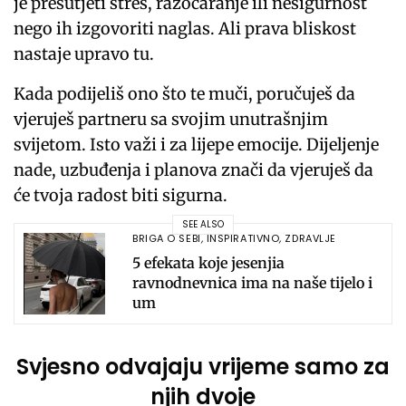
je prešutjeti stres, razočaranje ili nesigurnost
nego ih izgovoriti naglas. Ali prava bliskost
nastaje upravo tu.
Kada podijeliš ono što te muči, poručuješ da
vjeruješ partneru sa svojim unutrašnjim
svijetom. Isto važi i za lijepe emocije. Dijeljenje
nade, uzbuđenja i planova znači da vjeruješ da
će tvoja radost biti sigurna.
SEE ALSO
BRIGA O SEBI
,
INSPIRATIVNO
,
ZDRAVLJE
5 efekata koje jesenjia
ravnodnevnica ima na naše tijelo i
um
Svjesno odvajaju vrijeme samo za
njih dvoje