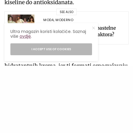
kiseline do antioksidanata.
SEE ALSO
MODA
,
MODERNO
Kako ove sezone nositi pastelne
Ultra magazin koristi kolačiće. Saznaj
tonove s dozom „cool“ faktora?
više
ovdje
.
I ACCEPT USE OF COOKIES
Najefikasniji su u obliku seruma ili
hidratantnih krema, jer ti formati omogućavaju
najbolju apsorpciju. Možeš ih koristiti i u
jutarnjoj i u večernjoj rutini.
Na šta obratiti pažnju pri kupovini? Moderne
formule za 2026. godinu su stabilnije i prodiru
dublje nego ikada prije. Traži proizvode koji
kombinuju više vrsta peptida odjednom.
Umjesto neodređenih marketinških obećanja,