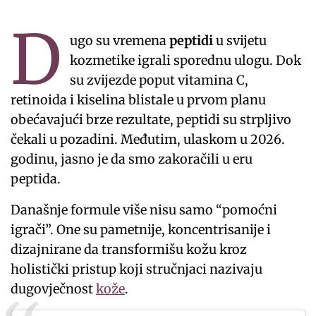
D
ugo su vremena
peptidi
u svijetu
kozmetike igrali sporednu ulogu. Dok
su zvijezde poput vitamina C,
retinoida i kiselina blistale u prvom planu
obećavajući brze rezultate, peptidi su strpljivo
čekali u pozadini. Međutim, ulaskom u 2026.
godinu, jasno je da smo zakoračili u eru
peptida.
Današnje formule više nisu samo “pomoćni
igrači”. One su pametnije, koncentrisanije i
dizajnirane da transformišu kožu kroz
holistički pristup koji stručnjaci nazivaju
dugovječnost
kože
.