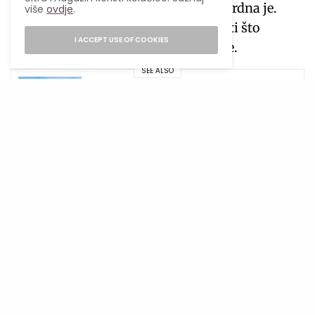
naučiti. Dakle, dosada je izbor i apsurdna je.
više
ovdje
.
Uvijek postoji nešto što možeš učiniti što
I ACCEPT USE OF COOKIES
donosi nevjerovatnu količinu zabave.
SEE ALSO
INSPIRATIVNO
,
PUTOVANJA
Barselona proglašena najboljim
gradom za noćni život u 2025.
Postoji nešto što uvijek možeš dati drugima
U svakom trenutku možeš odmah učiniti svoj
svijet boljim mjestom, čineći nečiji dan malo
boljim. To je nešto što uvijek možeš dati,
naravno, ako to želiš. To je moć koju imaš i moć
nad kojom imaš potpunu kontrolu. Možeš
stvoriti raj ili pakao, to je u potpunosti tvoj