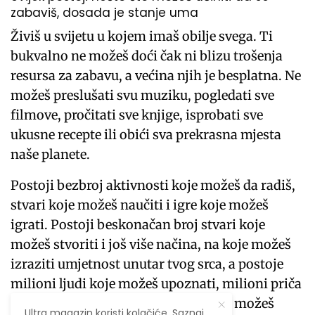
zabaviš, dosada je stanje uma
Živiš u svijetu u kojem imaš obilje svega. Ti
bukvalno ne možeš doći čak ni blizu trošenja
resursa za zabavu, a većina njih je besplatna. Ne
možeš preslušati svu muziku, pogledati sve
filmove, pročitati sve knjige, isprobati sve
ukusne recepte ili obići sva prekrasna mjesta
naše planete.
Postoji bezbroj aktivnosti koje možeš da radiš,
stvari koje možeš naučiti i igre koje možeš
igrati. Postoji beskonačan broj stvari koje
možeš stvoriti i još više načina, na koje možeš
izraziti umjetnost unutar tvog srca, a postoje
milioni ljudi koje možeš upoznati, milioni priča
koje možeš čuti i milion lekcija, koje možeš
Ultra magazin koristi kolačiće. Saznaj