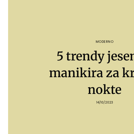
MODERNO
5 trendy jese
manikira za k
nokte
14/10/2023