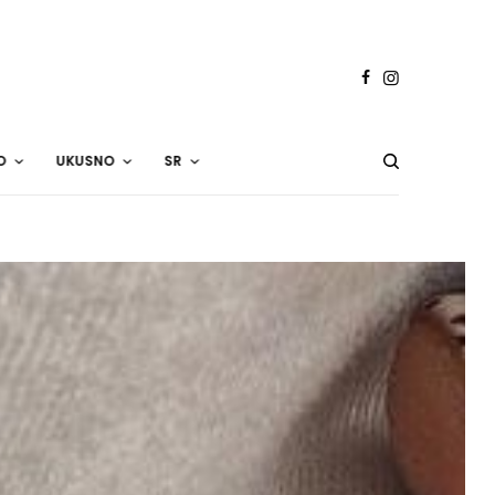
O
UKUSNO
SR