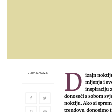
D
ULTRA MAGAZIN
izajn noktij
mijenja i ev
inspiraciju 
donoseći s sobom svje
noktiju. Ako si spremn
trendove, donosimo ti