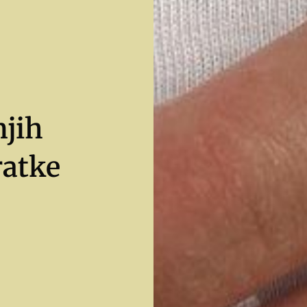
njih
ratke