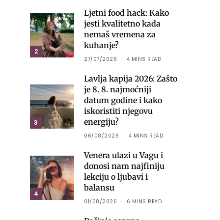
Ljetni food hack: Kako
jesti kvalitetno kada
nemaš vremena za
kuhanje?
2
27/07/2026
4 MINS READ
Lavlja kapija 2026: Zašto
je 8. 8. najmoćniji
datum godine i kako
iskoristiti njegovu
energiju?
3
06/08/2026
4 MINS READ
Venera ulazi u Vagu i
donosi nam najfiniju
lekciju o ljubavi i
balansu
4
01/08/2026
6 MINS READ