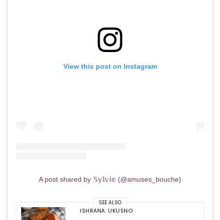
View this post on Instagram
A post shared by 𝕊𝕪𝕝𝕧𝕚𝕖 (@amuses_bouche)
SEE ALSO
ISHRANA
,
UKUSNO