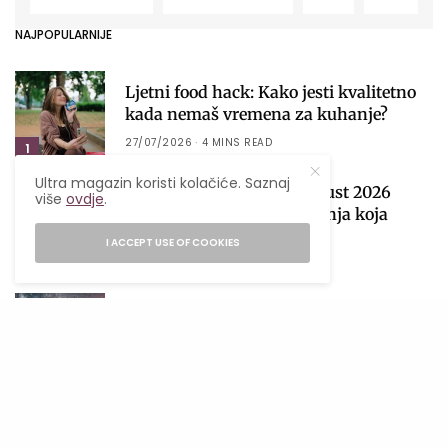
NAJPOPULARNIJE
Ljetni food hack: Kako jesti kvalitetno
kada nemaš vremena za kuhanje?
27/07/2026
4 MINS READ
1
Ultra magazin koristi kolačiće. Saznaj
Mjesečni horoskop za avgust 2026
više
ovdje
.
obilježiće sezona pomračenja koja
donosi velike preokrete
I ACCEPT USE OF COOKIES
2
05/08/2026
28 MINS READ
Venera ulazi u Vagu i donosi nam
najfiniju lekciju o ljubavi i balansu
01/08/2026
6 MINS READ
3
Lavlja kapija 2026: Zašto je 8. 8.
najmoćniji datum godine i kako