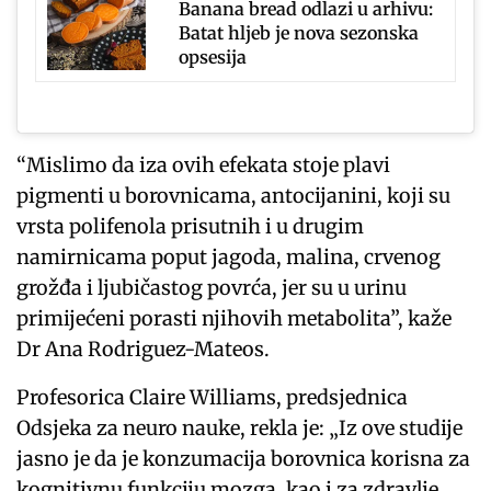
Banana bread odlazi u arhivu:
Batat hljeb je nova sezonska
opsesija
“Mislimo da iza ovih efekata stoje plavi
pigmenti u borovnicama, antocijanini, koji su
vrsta polifenola prisutnih i u drugim
namirnicama poput jagoda, malina, crvenog
grožđa i ljubičastog povrća, jer su u urinu
primijećeni porasti njihovih metabolita”, kaže
Dr Ana Rodriguez-Mateos.
Profesorica Claire Williams, predsjednica
Odsjeka za neuro nauke, rekla je: „Iz ove studije
jasno je da je konzumacija borovnica korisna za
kognitivnu funkciju mozga, kao i za zdravlje