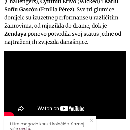
(Challengers),
Cynthiu Erivo
(Wicked) i
Karlu
Sofíu Gascón
(Emilia Pérez). Sve tri glumice
donijele su izuzetne performanse u različitim
žanrovima, od mjuzikla do drame, dok je
Zendaya
ponovo potvrdila svoj status jedne od
najtraženijih zvijezda današnjice.
Ultra magazin koristi kolačiće. Saznaj
Šta nas očekuje u TV
više
ovdje
.