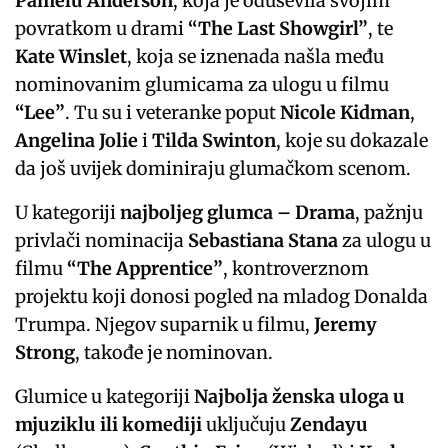
Pamelu Anderson
, koja je oduševila svojim
povratkom u drami
“The Last Showgirl”
, te
Kate Winslet
, koja se iznenada našla među
nominovanim glumicama za ulogu u filmu
“Lee”
. Tu su i veteranke poput
Nicole Kidman
,
Angelina Jolie
i
Tilda Swinton
, koje su dokazale
da još uvijek dominiraju glumačkom scenom.
U kategoriji
najboljeg glumca – Drama
, pažnju
privlači nominacija
Sebastiana Stana
za ulogu u
filmu
“The Apprentice”
, kontroverznom
projektu koji donosi pogled na mladog Donalda
Trumpa. Njegov suparnik u filmu,
Jeremy
Strong
, takođe je nominovan.
Glumice u kategoriji
Najbolja ženska uloga u
mjuziklu ili komediji
uključuju
Zendayu