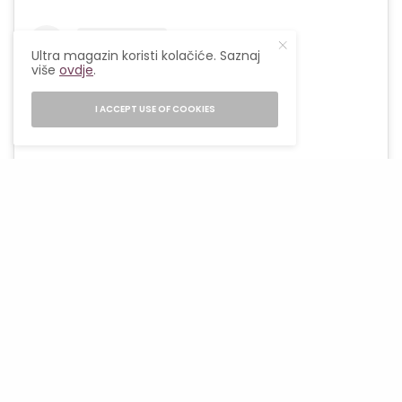
Ultra magazin koristi kolačiće. Saznaj
više
ovdje
.
I ACCEPT USE OF COOKIES
View this post on Instagram