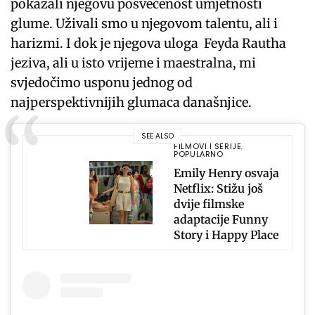
pokazali njegovu posvećenost umjetnosti
glume. Uživali smo u njegovom talentu, ali i
harizmi. I dok je njegova uloga Feyda Rautha
jeziva, ali u isto vrijeme i maestralna, mi
svjedočimo usponu jednog od
najperspektivnijih glumaca današnjice.
SEE ALSO
FILMOVI I SERIJE
,
POPULARNO
Emily Henry osvaja
Netflix: Stižu još
dvije filmske
adaptacije Funny
Story i Happy Place