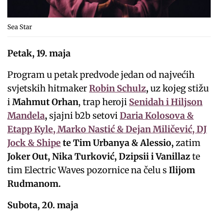
Sea Star
Petak, 19. maja
Program u petak predvode jedan od najvećih
svjetskih hitmaker
Robin Schulz
,
uz kojeg stižu
i
Mahmut Orhan
, trap heroji
Senidah i Hiljson
Mandela
,
sjajni b2b setovi
Daria Kolosova &
Etapp Kyle, Marko Nastić & Dejan Miličević, DJ
Jock & Shipe
te Tim Urbanya & Alessio,
zatim
Joker Out, Nika Turković, Dzipsii
i Vanillaz
te
tim Electric Waves pozornice na čelu s
Ilijom
Rudmanom.
Subota, 20. maja