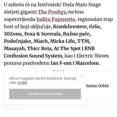
U subotu će na festivalski Tesla Main Stage
sletjeti giganti
The Prodigy
,
techno
superzvijezda
Indira Paganotto
, regionalan trap
best of koji uključuje
, Krankšvestere, Gršu,
30Zonu, Foxa & Surreala, Ružno pače,
Podočnjake, Miach, Micka Lifu, TTM,
Masayah, Thicc Boia, At The Spot i RNB
Confusion Sound System
, kao i Electric Waves
postava predvođenu
Ian F-om i Marcelom.
SEE ALSO
Ultra magazin koristi kolačiće. Saznaj
ISHRANA
,
UKUSNO
,
ZDRAVLJE
više
ovdje
.
5 razloga zbog kojih trebamo češće
jesti bundevu!
I ACCEPT USE OF COOKIES