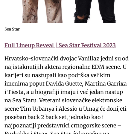
Sea Star
Full Lineup Reveal | Sea Star Festival 2023
Hrvatsko-slovenački dvojac Vanillaz jedni su od
najistaknutijih aktera regionalne EDM scene. U
karijeri su nastupali kao podrška velikim
imenima poput Davida Guette, Martina Garrixa
i Tiesta, a u biografiji imaju i već jedan nastup
na Sea Staru. Veterani slovenačke elektronske
scene Tim Urbanya i Alessio u Umag će donijeti
poseban back 2 back set, jednako kao i
najpoznatiji predstavnici crnogorske scene –
Burkakke i Strax. Sea Star će konačno na