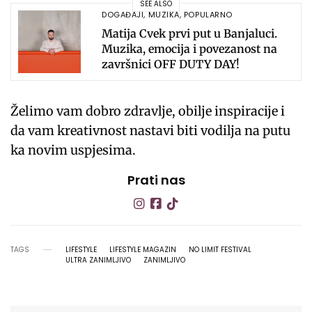
SEE ALSO
DOGAĐAJI
,
MUZIKA
,
POPULARNO
Matija Cvek prvi put u Banjaluci.
Muzika, emocija i povezanost na
završnici OFF DUTY DAY!
Želimo vam dobro zdravlje, obilje inspiracije i
da vam kreativnost nastavi biti vodilja na putu
ka novim uspjesima.
Prati nas
TAGS
LIFESTYLE
LIFESTYLE MAGAZIN
NO LIMIT FESTIVAL
ULTRA ZANIMLJIVO
ZANIMLJIVO