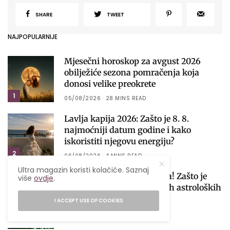
SHARE
TWEET
NAJPOPULARNIJE
Mjesečni horoskop za avgust 2026
obilježiće sezona pomračenja koja
donosi velike preokrete
1
05/08/2026
28 MINS READ
Lavlja kapija 2026: Zašto je 8. 8.
najmoćniji datum godine i kako
iskoristiti njegovu energiju?
2
06/08/2026
4 MINS READ
Ultra magazin koristi kolačiće. Saznaj
Počinje sezona pomračenja! Zašto je
više
ovdje
.
avgust jedan od najvažnijih astroloških
perioda 2026. godine?
I ACCEPT USE OF COOKIES
3
04/08/2026
4 MINS READ