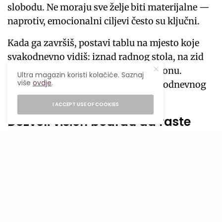
slobodu. Ne moraju sve želje biti materijalne —
naprotiv, emocionalni ciljevi često su ključni.
Kada ga završiš, postavi tablu na mjesto koje
svakodnevno vidiš: iznad radnog stola, na zid
spavaće sobe, kao wallpaper na telefonu.
Ultra magazin koristi kolačiće. Saznaj
više
ovdje
.
Njegova snaga dolazi upravo iz svakodnevnog
podsjećanja na ono što ti je važno.
I ACCEPT USE OF COOKIES
Dozvoli vision boardu da raste
zajedno s tobom
Vision board nije dokument koji jednom
napraviš i zauvijek zaboraviš. On je živ, mijenja
se zajedno s tvojim željama, iskustvima i
prioritetima. Možeš ga dopunjavati tokom
godine, mijenjati slike koje više ne rezoniraju s