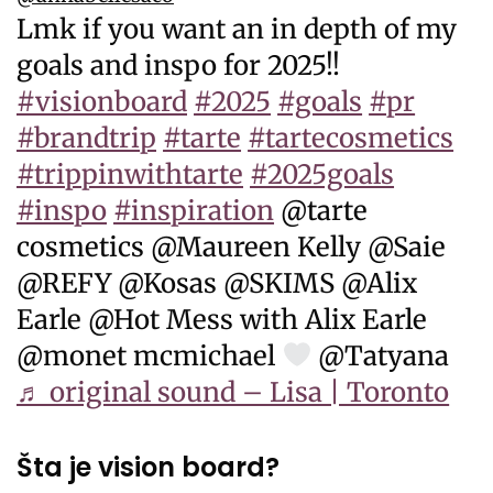
Lmk if you want an in depth of my
goals and inspo for 2025!!
#visionboard
#2025
#goals
#pr
#brandtrip
#tarte
#tartecosmetics
#trippinwithtarte
#2025goals
#inspo
#inspiration
@tarte
cosmetics @Maureen Kelly @Saie
@REFY @Kosas @SKIMS @Alix
Earle @Hot Mess with Alix Earle
@monet mcmichael
@Tatyana
♬ original sound – Lisa | Toronto
Šta je vision board?