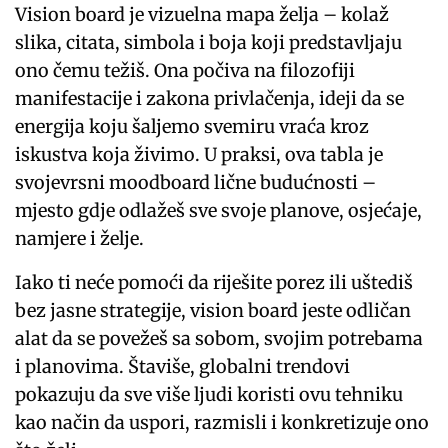
Vision board je vizuelna mapa želja – kolaž
slika, citata, simbola i boja koji predstavljaju
ono čemu težiš. Ona počiva na filozofiji
manifestacije i zakona privlačenja, ideji da se
energija koju šaljemo svemiru vraća kroz
iskustva koja živimo. U praksi, ova tabla je
svojevrsni moodboard lične budućnosti –
mjesto gdje odlažeš sve svoje planove, osjećaje,
namjere i želje.
Iako ti neće pomoći da riješite porez ili uštediš
bez jasne strategije, vision board jeste odličan
alat da se povežeš sa sobom, svojim potrebama
i planovima. Štaviše, globalni trendovi
pokazuju da sve više ljudi koristi ovu tehniku
kao način da uspori, razmisli i konkretizuje ono