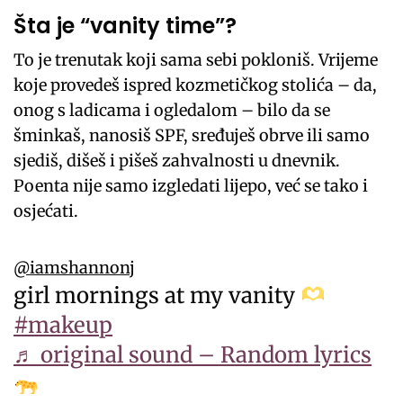
Šta je “vanity time”?
To je trenutak koji sama sebi pokloniš. Vrijeme
koje provedeš ispred kozmetičkog stolića – da,
onog s ladicama i ogledalom – bilo da se
šminkaš, nanosiš SPF, sređuješ obrve ili samo
sjediš, dišeš i pišeš zahvalnosti u dnevnik.
Poenta nije samo izgledati lijepo, već se tako i
osjećati.
@iamshannonj
girl mornings at my vanity
#makeup
♬ original sound – Random lyrics