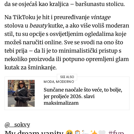
da se osjećaš kao kraljica – baršunastu stolicu.
Na TikToku je hit i preuređivanje
vintage
stolova u
beauty
kutke, a ako više voliš moderan
stil, tu su opcije s osvijetljenim ogledalima koje
možeš naručiti online. Sve se svodi na ono što
tebi prija – da li je to minimalistički pristup s
nekoliko proizvoda ili potpuno opremljeni glam
kutak za šminkanje.
SEE ALSO
MODA
,
MODERNO
Sunčane naočale što veće, to bolje,
jer proljeće 2026. slavi
maksimalizam
@__sokvy
My dream vanity
#fyp