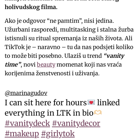
holivudskog filma.
Ako je odgovor “ne pamtim”, nisi jedina.
Užurbani rasporedi, multitasking i stalna žurba
istisnuli su ritual spremanja iz naših života. Ali
TikTok je – naravno – tu da nas podsjeti koliko
to može biti posebno. Ulaziš u trend
“vanity
time”
, novi
beauty
momenat koji nas vraća
korijenima ženstvenosti i uživanja.
@marinagudov
I can sit here for hours
linked
everything in LTK in bio
#vanitydeck
#vanitydecor
#makeup
#girlytok