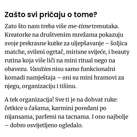
Zašto svi pričaju o tome?
Zato što nam treba više
me-time
trenutaka.
Kreatorke na društvenim mrežama pokazuju
svoje prekrasne kutke za uljepšavanje – šoljica
matche, svileni ogrtač, mirisne svijeće, i beauty
rutina koja više liči na mini ritual nego na
obavezu.
Vanities
nisu samo funkcionalni
komadi namještaja – oni su mini hramovi za
njegu, organizaciju i tišinu.
A tek organizacija! Sve ti je na dohvat ruke:
četkice u čašama, karmini poredani po
nijansama, parfemi na tacnama. I ono najbolje
– dobro osvijetljeno ogledalo.