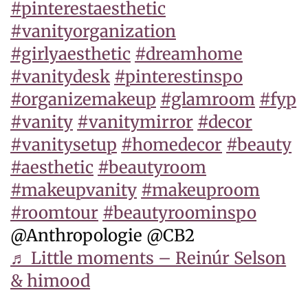
#pinterestaesthetic
#vanityorganization
#girlyaesthetic
#dreamhome
#vanitydesk
#pinterestinspo
#organizemakeup
#glamroom
#fyp
#vanity
#vanitymirror
#decor
#vanitysetup
#homedecor
#beauty
#aesthetic
#beautyroom
#makeupvanity
#makeuproom
#roomtour
#beautyroominspo
@Anthropologie @CB2
♬ Little moments – Reinúr Selson
& himood