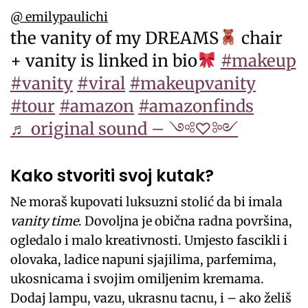
@_emilypaulichi
the vanity of my DREAMS
chair
+ vanity is linked in bio
#makeup
#vanity
#viral
#makeupvanity
#tour
#amazon
#amazonfinds
♬ original sound – ༺♡༻
Kako stvoriti svoj kutak?
Ne moraš kupovati luksuzni stolić da bi imala
vanity time
. Dovoljna je obična radna površina,
ogledalo i malo kreativnosti. Umjesto fascikli i
olovaka, ladice napuni sjajilima, parfemima,
ukosnicama i svojim omiljenim kremama.
Dodaj lampu, vazu, ukrasnu tacnu, i – ako želiš