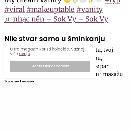
#viral
#makeuptable
#vanity
♬ nhạc nền – Sok Vy – Sok Vy
Nije stvar samo u šminkanju
Ultra magazin koristi kolačiće. Saznaj
Čak i ako nisi previše u
makeup
svijetu, tvoj
više
ovdje
.
stolić može biti mjesto za noćnu njegu,
nanošenje omiljenog parfema, čitanje par
I ACCEPT USE OF COOKIES
strana knjige, ili opuštanje uz muziku i masažu
lica rolerom.