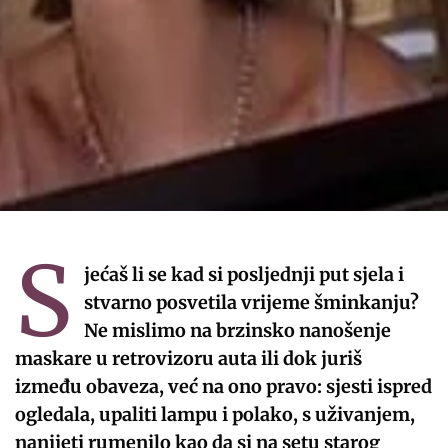
S
jećaš li se kad si posljednji put sjela i
stvarno posvetila vrijeme šminkanju?
Ne mislimo na brzinsko nanošenje
maskare u retrovizoru auta ili dok juriš
između obaveza, već na ono pravo: sjesti ispred
ogledala, upaliti lampu i polako, s uživanjem,
nanijeti rumenilo kao da si na setu starog