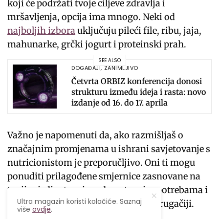
koji će podržati tvoje ciljeve zdravlja i
mršavljenja, opcija ima mnogo. Neki od
najboljih izbora
uključuju pileći file, ribu, jaja,
mahunarke, grčki jogurt i proteinski prah.
SEE ALSO
DOGAĐAJI
,
ZANIMLJIVO
Četvrta ORBIZ konferencija donosi
strukturu između ideja i rasta: novo
izdanje od 16. do 17. aprila
Važno je napomenuti da, ako razmišljaš o
značajnim promjenama u ishrani savjetovanje s
nutricionistom je preporučljivo. Oni ti mogu
ponuditi prilagođene smjernice zasnovane na
tvojim jedinstvenim zdravstvenim potrebama i
Ultra magazin koristi kolačiće. Saznaj
ciljevima, budući da je svaki slučaj drugačiji.
više
ovdje
.