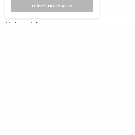
I ACCEPT USE OF COOKIES
Foto: loooop studio
SEE ALSO
KREATIVNO
,
UREĐENJE DOMA
Najljepša uskršnja dekoracija koju
kopiramo od Skandinavaca
Izvor: abduzeedo.com
TAGS
CRTEŽI
ILUSTRACIJE
KREATIVNO
LINIJSKI CRTEŽ
ULTRA
ULTRA KREATIVNO
ULTRA MAGAZIN
ŽIVOTINJE