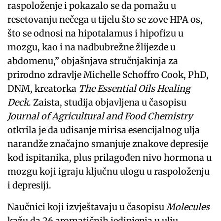
raspoloženje i pokazalo se da pomažu u
resetovanju nečega u tijelu što se zove HPA os,
što se odnosi na hipotalamus i hipofizu u
mozgu, kao i na nadbubrežne žlijezde u
abdomenu,” objašnjava stručnjakinja za
prirodno zdravlje Michelle Schoffro Cook, PhD,
DNM, kreatorka
The Essential Oils Healing
Deck
. Zaista, studija objavljena u časopisu
Journal of Agricultural and Food Chemistry
otkrila je da udisanje mirisa esencijalnog ulja
narandže značajno smanjuje znakove depresije
kod ispitanika, plus prilagođen nivo hormona u
mozgu koji igraju ključnu ulogu u raspoloženju
i depresiji.
Naučnici koji izvještavaju u časopisu
Molecules
kažu da 26 aromatičnih jedinjenja u ulju