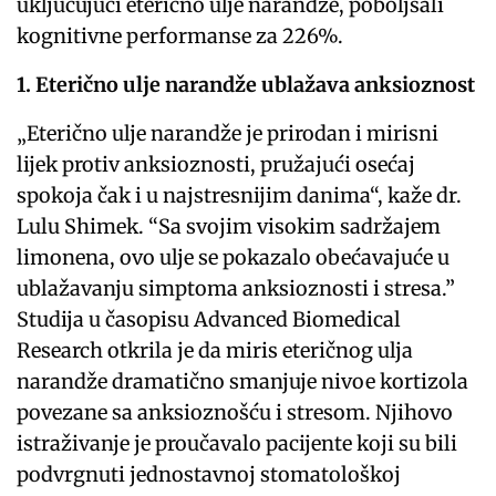
uključujući eterično ulje narandže, poboljšali
kognitivne performanse za 226%.
1. Eterično ulje narandže ublažava anksioznost
„Eterično ulje narandže je prirodan i mirisni
lijek protiv anksioznosti, pružajući osećaj
spokoja čak i u najstresnijim danima“, kaže dr.
Lulu Shimek. “Sa svojim visokim sadržajem
limonena, ovo ulje se pokazalo obećavajuće u
ublažavanju simptoma anksioznosti i stresa.”
Studija u časopisu Advanced Biomedical
Research otkrila je da miris eteričnog ulja
narandže dramatično smanjuje nivoe kortizola
povezane sa anksioznošću i stresom. Njihovo
istraživanje je proučavalo pacijente koji su bili
podvrgnuti jednostavnoj stomatološkoj