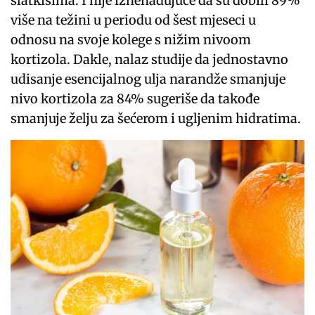
slatkišima. I nije iznenađujuće da su dobili 89%
više na težini u periodu od šest mjeseci u
odnosu na svoje kolege s nižim nivoom
kortizola. Dakle, nalaz studije da jednostavno
udisanje esencijalnog ulja narandže smanjuje
nivo kortizola za 84% sugeriše da takođe
smanjuje želju za šećerom i ugljenim hidratima.