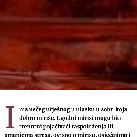
I
ma nečeg utješnog u ulasku u sobu koja
dobro miriše. Ugodni mirisi mogu biti
trenutni pojačivači raspoloženja ili
smanjenja stresa, ovisno o mirisu, osjećajima i