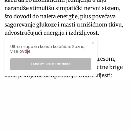
narandže stimulišu simpatički nervni sistem,
što dovodi do naleta energije, plus povećava
sagorevanje glukoze i masti u mišićnom tkivu,
udvostručujući energiju i izdržljivost.
5. Olakšava oporavak od stresa
Ultra magazin koristi kolačiće. Saznaj
više
ovdje
.
Kada smo pod hroničnim, stalnim stresom,
I ACCEPT USE OF COOKIES
može biti teško ostaviti po strani te sitne brige
kada je vrijeme za opuštanje. Dobre vijesti:
eterično ulje narandže može pomoći. Nedavna
studija u
Journal of Building Engineering
ispitivala je upotrebu eteričnog ulja narandže
tokom radnih pauza i kako ono pomaže ljudima
da se opuste. Otkrili su da kada su učesnici
napravili pauzu u prostoriji u kojoj se raspršuje