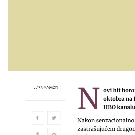
N
ULTRA MAGAZIN
ovi hit horo
oktobra na 
HBO kanalu 
Nakon senzacionalnog
zastrašujućem drugom 