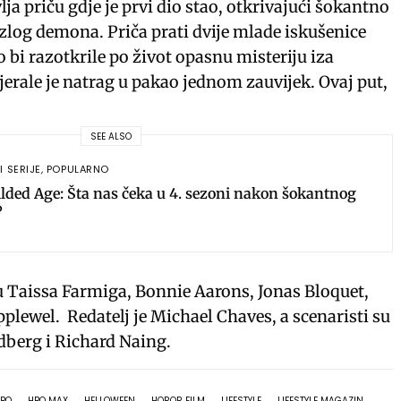
u
e
n
ja priču gdje je prvi dio stao, otkrivajući šokantno
t
t
t
 zlog demona. Priča prati dvije mlade iskušenice
e
t
e
o bi razotkrile po život opasnu misteriju iza
jerale je natrag u pakao jednom zauvijek. Ovaj put,
i
r
n
f
g
u
SEE ALSO
s
l
I SERIJE
,
POPULARNO
l
lded Age: Šta nas čeka u 4. sezoni nakon šokantnog
?
s
c
r
 Taissa Farmiga, Bonnie Aarons, Jonas Bloquet,
e
plewel. Redatelj je Michael Chaves, a scenaristi su
e
dberg i Richard Naing.
n
BO
HBO MAX
HELLOWEEN
HOROR FILM
LIFESTYLE
LIFESTYLE MAGAZIN