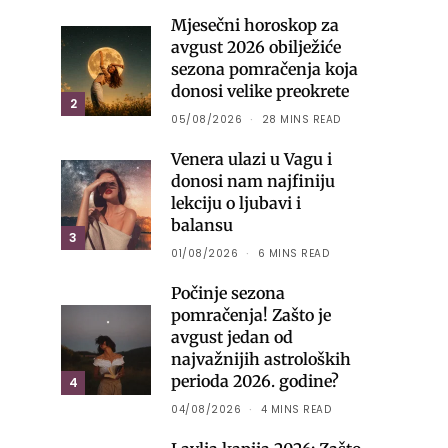
Mjesečni horoskop za
avgust 2026 obilježiće
sezona pomračenja koja
donosi velike preokrete
2
05/08/2026
28 MINS READ
Venera ulazi u Vagu i
donosi nam najfiniju
lekciju o ljubavi i
balansu
3
01/08/2026
6 MINS READ
Počinje sezona
pomračenja! Zašto je
avgust jedan od
najvažnijih astroloških
perioda 2026. godine?
4
04/08/2026
4 MINS READ