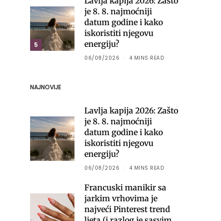
Lavlja kapija 2026: Zašto
je 8. 8. najmoćniji
datum godine i kako
iskoristiti njegovu
energiju?
5
06/08/2026
4 MINS READ
NAJNOVIJE
Lavlja kapija 2026: Zašto
je 8. 8. najmoćniji
datum godine i kako
iskoristiti njegovu
energiju?
06/08/2026
4 MINS READ
Francuski manikir sa
jarkim vrhovima je
najveći Pinterest trend
ljeta (i razlog je sasvim