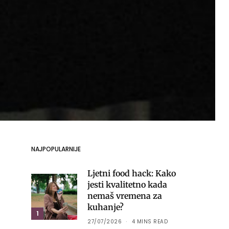
NAJPOPULARNIJE
Ljetni food hack: Kako
jesti kvalitetno kada
nemaš vremena za
kuhanje?
1
27/07/2026
4 MINS READ