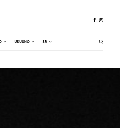
O
UKUSNO
SR