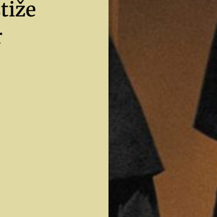
tiže
r