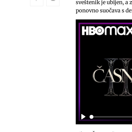
sveštenik je ubijen, a 
ponovno suočava s d
P