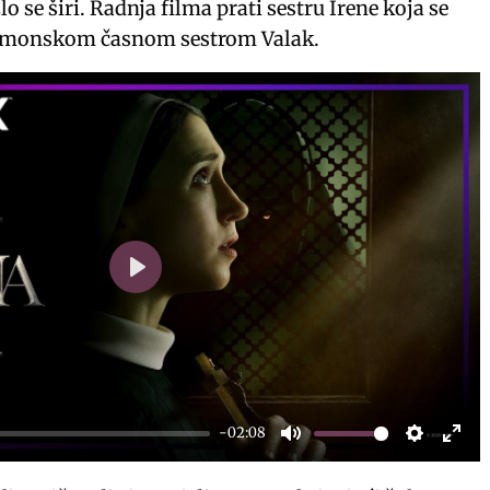
zlo se širi. Radnja filma prati sestru Irene koja se
emonskom časnom sestrom Valak.
P
l
a
y
-02:08
M
S
E