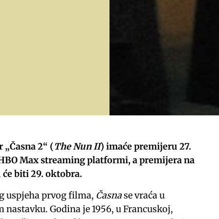
r „Časna 2“ (
The Nun II
) imaće premijeru 27.
HBO Max streaming platformi, a premijera na
će biti 29. oktobra.
 uspjeha prvog filma,
Časna
se vraća u
nastavku. Godina je 1956, u Francuskoj,