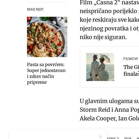
l
Film „Časna 2“ nastavl
a
READ NEXT
neispričano porijeklo
y
koje reskiraju sve kak
njezinog povratka i ot
niko nije siguran.
FILMOVI 
Pasta sa povrćem:
The Gi
Super jednostavan
finala
i zdrav način
pripreme
U glavnim ulogama su
Storm Reid i Anna Pop
Akela Cooper, Ian Gol
TAGS
ČASNA 2
FILM
H