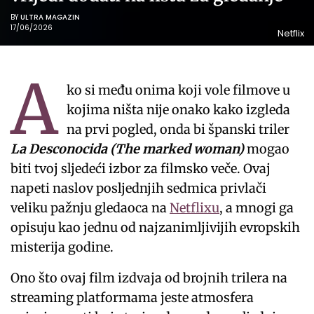
BY
ULTRA MAGAZIN
17/06/2026
Netflix
A
ko si među onima koji vole filmove u
kojima ništa nije onako kako izgleda
na prvi pogled, onda bi španski triler
La Desconocida (The marked woman)
mogao
biti tvoj sljedeći izbor za filmsko veče. Ovaj
napeti naslov posljednjih sedmica privlači
veliku pažnju gledaoca na
Netflixu
, a mnogi ga
opisuju kao jednu od najzanimljivijih evropskih
misterija godine.
Ono što ovaj film izdvaja od brojnih trilera na
streaming platformama jeste atmosfera