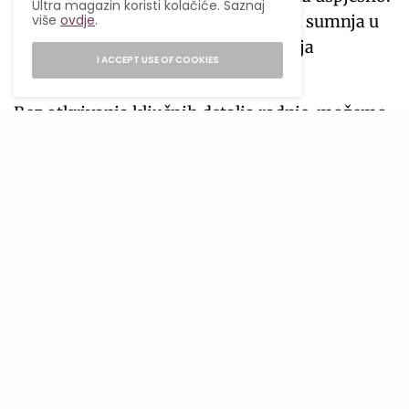
Ultra magazin koristi kolačiće. Saznaj
više
ovdje
.
Film konstantno navodi gledaoce da sumnja u
sve što vidi, a svaki novi detalj mijenja
I ACCEPT USE OF COOKIES
percepciju prethodnih događaja.
Bez otkrivanja ključnih detalja radnje, možemo
reći samo jedno: ako uživaš u pričama punim
lažnih tragova, skrivenih identiteta i
iznenađenja koja dolaze kada ih najmanje
očekuješ, ovaj španski triler zaslužuje mjesto na
listi za gledanje.
Prati nas
Read More
Brad Pitt predvodi napeti triler “Srce zvijeri”: