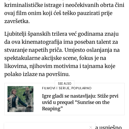
kriminalističke istrage i neočekivanih obrta čini
ovaj film onim koji ćeš teško pauzirati prije
završetka.
Ljubitelji španskih trilera već godinama znaju
da ova kinematografija ima poseban talent za
stvaranje napetih priča. Umjesto oslanjanja na
spektakularne akcijske scene, fokus je na
likovima, njihovim motivima i tajnama koje
polako izlaze na površinu.
SEE ALSO
FILMOVI I SERIJE
,
POPULARNO
Igre gladi se nastavljaju: Stiže prvi
uvid u prequel “Sunrise on the
Reaping”
La Desconocida
upravo to radi veoma uspješno.