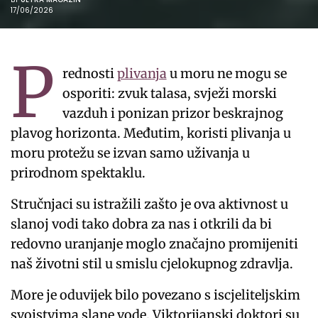
17/06/2026
P
rednosti
plivanja
u moru ne mogu se
osporiti: zvuk talasa, svježi morski
vazduh i ponizan prizor beskrajnog
plavog horizonta. Međutim, koristi plivanja u
moru protežu se izvan samo uživanja u
prirodnom spektaklu.
Stručnjaci su istražili zašto je ova aktivnost u
slanoj vodi tako dobra za nas i otkrili da bi
redovno uranjanje moglo značajno promijeniti
naš životni stil u smislu cjelokupnog zdravlja.
More je oduvijek bilo povezano s iscjeliteljskim
svojstvima slane vode. Viktorijanski doktori su