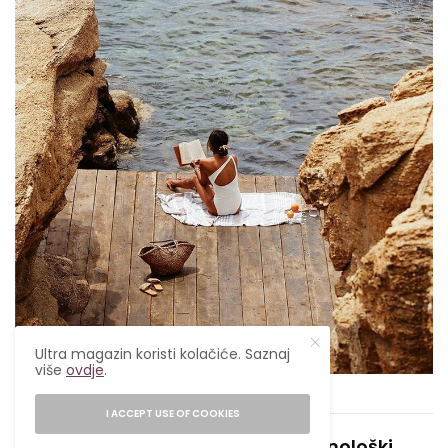
Ultra magazin koristi kolačiće. Saznaj
više
ovdje
.
Pinterest
I ACCEPT USE OF COOKIES
4. Plivanje u moru poboljšava imunološki