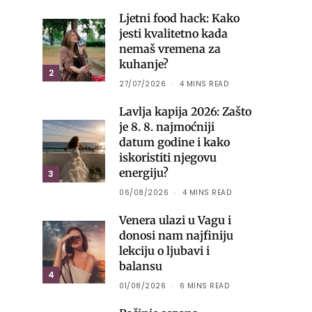
Ljetni food hack: Kako
jesti kvalitetno kada
nemaš vremena za
kuhanje?
2
27/07/2026
4 MINS READ
Lavlja kapija 2026: Zašto
je 8. 8. najmoćniji
datum godine i kako
iskoristiti njegovu
energiju?
3
06/08/2026
4 MINS READ
Venera ulazi u Vagu i
donosi nam najfiniju
lekciju o ljubavi i
balansu
4
01/08/2026
6 MINS READ