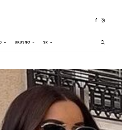
O
UKUSNO
SR