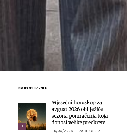
NAJPOPULARNIJE
Mjesečni horoskop za
avgust 2026 obilježiće
sezona pomračenja koja
donosi velike preokrete
1
05/08/2026
28 MINS READ