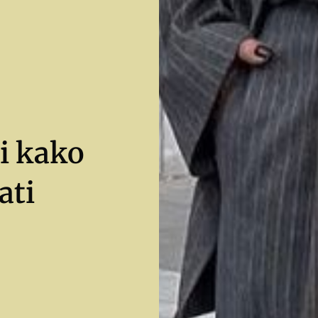
 i kako
ati