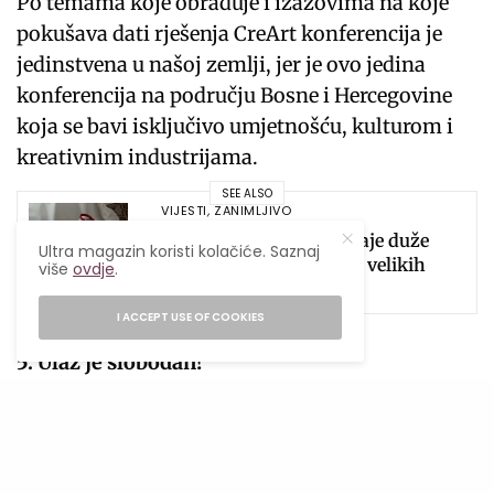
Po temama koje obrađuje i izazovima na koje
pokušava dati rješenja CreArt konferencija je
jedinstvena u našoj zemlji, jer je ovo jedina
konferencija na području Bosne i Hercegovine
koja se bavi isključivo umjetnošću, kulturom i
kreativnim industrijama.
SEE ALSO
VIJESTI
,
ZANIMLJIVO
Black Friday u JYSKu traje duže
Ultra magazin koristi kolačiće. Saznaj
nego ikada: čak 12 dana velikih
više
ovdje
.
popusta
I ACCEPT USE OF COOKIES
5. Ulaz je slobodan!
Ulaz na sve sadržaje je slobodan, ali je broj
mjesta ograničen, te pozivamo sve
zainteresovane da se prijave najkasnije do