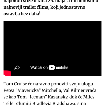
napokon stiže u kina 26. maja, a mi donosimo
najnoviji trailer filma, koji jednostavno
ostavlja bez daha!
Tom Cruise će naravno ponoviti svoju ulogu
Petea “Mavericka” Mitchella, Val Kilmer vraća
se kao Tom “Iceman” Kazansky, dok će Miles
Teller glumiti Bradleyja Bradshawa, sina