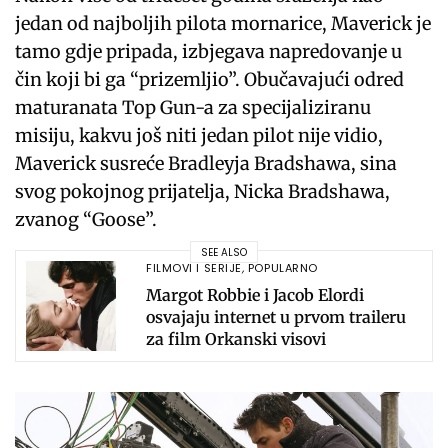
jedan od najboljih pilota mornarice, Maverick je
tamo gdje pripada, izbjegava napredovanje u
čin koji bi ga “prizemljio”. Obučavajući odred
maturanata Top Gun-a za specijaliziranu
misiju, kakvu još niti jedan pilot nije vidio,
Maverick susreće Bradleyja Bradshawa, sina
svog pokojnog prijatelja, Nicka Bradshawa,
zvanog “Goose”.
SEE ALSO
FILMOVI I SERIJE
,
POPULARNO
Margot Robbie i Jacob Elordi
osvajaju internet u prvom traileru
za film Orkanski visovi