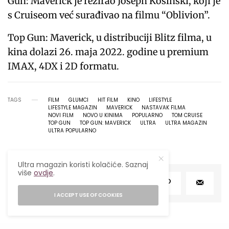
Gun: Maverick je režirao Joseph Kosinski, koji je
s Cruiseom već surađivao na filmu “Oblivion”.
Top Gun: Maverick, u distribuciji Blitz filma, u
kina dolazi 26. maja 2022. godine u premium
IMAX, 4DX i 2D formatu.
TAGS
FILM
GLUMCI
HIT FILM
KINO
LIFESTYLE
LIFESTYLE MAGAZIN
MAVERICK
NASTAVAK FILMA
NOVI FILM
NOVO U KINIMA
POPULARNO
TOM CRUISE
TOP GUN
TOP GUN: MAVERICK
ULTRA
ULTRA MAGAZIN
ULTRA POPULARNO
Ultra magazin koristi kolačiće. Saznaj
više
ovdje
.
SHARE
TWEET
I ACCEPT USE OF COOKIES
NAJPOPULARNIJE