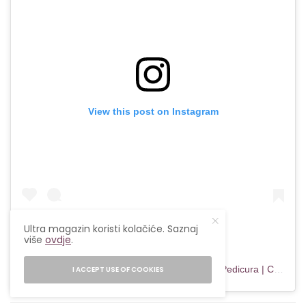
View this post on Instagram
Ultra magazin koristi kolačiće. Saznaj
više
ovdje
.
A post shared by BIANCA | Uñas | Manicura y Pedicura | Coslada (@creative_smartformss)
I ACCEPT USE OF COOKIES