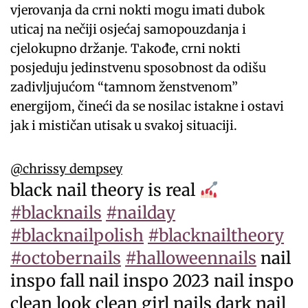
vjerovanja da crni nokti mogu imati dubok
uticaj na nečiji osjećaj samopouzdanja i
cjelokupno držanje. Takođe, crni nokti
posjeduju jedinstvenu sposobnost da odišu
zadivljujućom “tamnom ženstvenom”
energijom, čineći da se nosilac istakne i ostavi
jak i mističan utisak u svakoj situaciji.
@chrissy_dempsey
black nail theory is real
#blacknails
#nailday
#blacknailpolish
#blacknailtheory
#octobernails
#halloweennails
nail
inspo fall nail inspo 2023 nail inspo
clean look clean girl nails dark nail