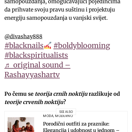
samopouzdanja, omogućavajući pojedincima
da prihvate svoju pravu suštinu i projektuju
energiju samopouzdanja u vanjski svijet.
@divashay888
#blacknails
#boldyblooming
#blackspiritualists
♬ original sound –
Rashayyashartv
Po čemu se
teorija crnih noktiju
razlikuje od
teorije crvenih noktiju
?
SEE ALSO
MODA
,
MODERNO
Porodični outfiti za praznike:
Elegancija i udobnost u jednom –