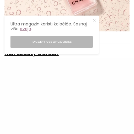
Ultra magazin koristi kolačiće. Saznaj
više
ovdje
.
Chanel
I ACCEPT USE OF COOKIES
Hur: Beauty Garden
Hur, popularni korejski brend, lansirao je na
regionalno tržište proizvod, koji spaja efekat
esencija i bogatu pigmentaciju rumenila. Ovaj
proizvod može se nositi cijeli dan, održavajući
kožu svježom. Ovo je lagano i hidratantno
rumenilo koje se nježno upija u kožu i daje joj
prirodan izgled.