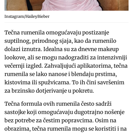
Instagram/HaileyBieber
Tečna rumenila omogućavaju postizanje
suptilnog, prirodnog sjaja, kao da rumenilo
dolazi iznutra. Idealna su za dnevne makeup
lookove, ali se mogu nadograditi za intenzivniji
večernji izgled. Zahvaljujući aplikatorima, tečna
rumenila se lako nanose i blendaju prstima,
kistovima ili spužvicama. To ih čini savršenim
za brzinsko dotjerivanje u pokretu.
Tečna formula ovih rumenila često sadrži
sastojke koji omogućavaju dugotrajno nošenje
bez potrebe za čestim popravcima. Osim na
obrazima, tečna rumenila mogu se koristiti i na