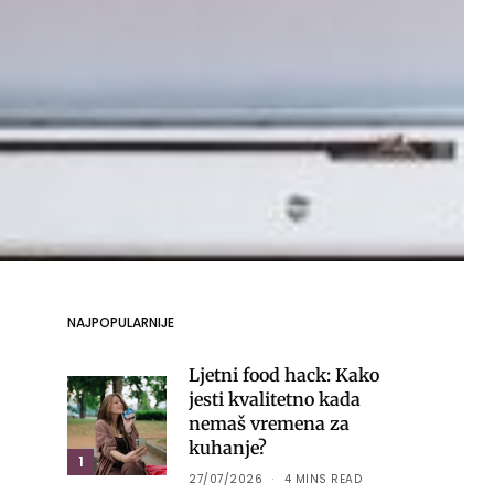
NAJPOPULARNIJE
Ljetni food hack: Kako
jesti kvalitetno kada
nemaš vremena za
kuhanje?
1
27/07/2026
4 MINS READ