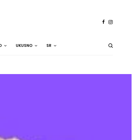
O
UKUSNO
SR