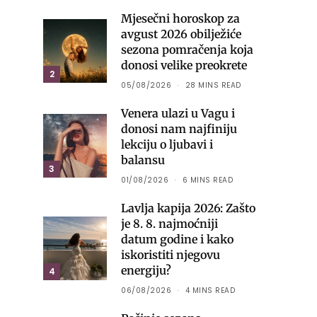
Mjesečni horoskop za
avgust 2026 obilježiće
sezona pomračenja koja
donosi velike preokrete
2
05/08/2026
28 MINS READ
Venera ulazi u Vagu i
donosi nam najfiniju
lekciju o ljubavi i
balansu
3
01/08/2026
6 MINS READ
Lavlja kapija 2026: Zašto
je 8. 8. najmoćniji
datum godine i kako
iskoristiti njegovu
energiju?
4
06/08/2026
4 MINS READ