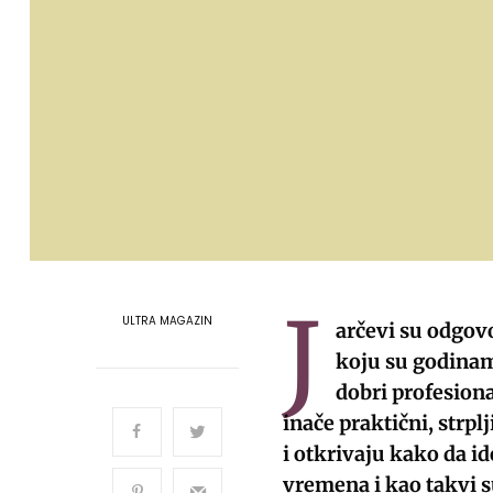
J
ULTRA MAGAZIN
arčevi su odgovo
koju su godinama
dobri profesiona
inače praktični, strpl
i otkrivaju kako da i
vremena i kao takvi s