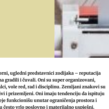
rni, ugledni predstavnici zodijaka – reputacija
 gradili i čuvali. Oni su super organizovani,
lci, vole red, rad i disciplinu. Zemljani znakovi su
jivi i prizemljeni. Oni imaju tendenciju da ispituju
deje funkcionišu unutar ograničenja prostora i
u često vrlo poslovno i materijalno uspješni.