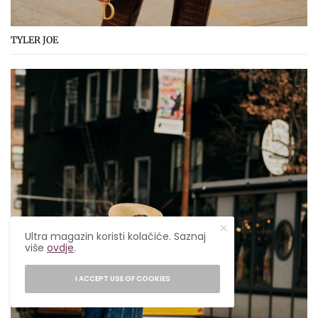
TYLER JOE
Ultra magazin koristi kolačiće. Saznaj
više
ovdje
.
I ACCEPT USE OF COOKIES