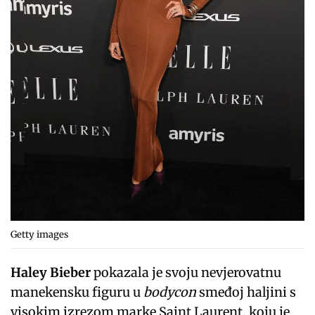
Getty images
Haley Bieber
pokazala je svoju nevjerovatnu
manekensku figuru u
bodycon
smeđoj haljini s
visokim izrezom marke Saint Laurent, koju je