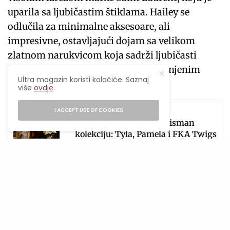
uparila sa ljubičastim štiklama. Hailey se
odlučila za minimalne aksesoare, ali
impresivne, ostavljajući dojam sa velikom
zlatnom narukvicom koja sadrži ljubičasti
kamen u sredini, kako bi se slagao s njenim
Ultra magazin koristi kolačiće. Saznaj
cipelama.
više
ovdje
.
SEE ALSO
MODA
,
MODERNO
I ACCEPT USE OF COOKIES
Pandora predstavila Talisman
kolekciju: Tyla, Pamela i FKA Twigs
u glavnim ulogama