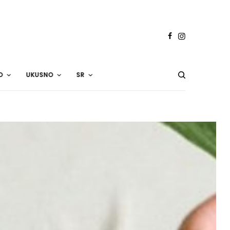
O
UKUSNO
SR