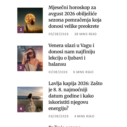
Mjesečni horoskop za
avgust 2026 obilježiće
sezona pomračenja koja
donosi velike preokrete
2
05/08/2026
28 MINS READ
Venera ulazi u Vagu i
donosi nam najfiniju
lekciju o ljubavi i
balansu
3
01/08/2026
6 MINS READ
Lavlja kapija 2026: Zašto
je 8. 8. najmoćniji
datum godine i kako
iskoristiti njegovu
energiju?
4
06/08/2026
4 MINS READ