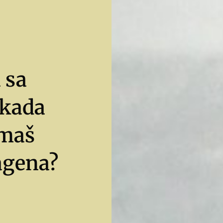
 sa
 kada
imaš
agena?