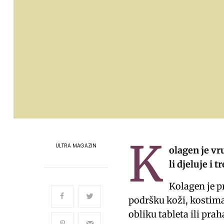
K
ULTRA MAGAZIN
olagen je vru
li djeluje i 
Kolagen je pr
podršku koži, kostima
obliku tableta ili pra