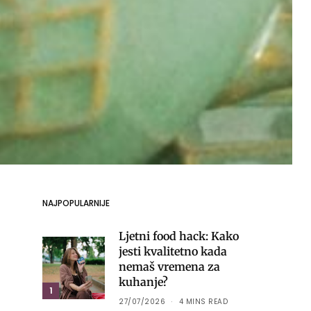
NAJPOPULARNIJE
Ljetni food hack: Kako
jesti kvalitetno kada
nemaš vremena za
kuhanje?
1
27/07/2026
4 MINS READ