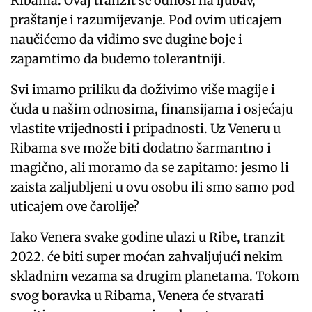
Ribama. Ovaj tranzit se odnosi na ljubav,
praštanje i razumijevanje. Pod ovim uticajem
naučićemo da vidimo sve dugine boje i
zapamtimo da budemo tolerantniji.
Svi imamo priliku da doživimo više magije i
čuda u našim odnosima, finansijama i osjećaju
vlastite vrijednosti i pripadnosti. Uz Veneru u
Ribama sve može biti dodatno šarmantno i
magično, ali moramo da se zapitamo: jesmo li
zaista zaljubljeni u ovu osobu ili smo samo pod
uticajem ove čarolije?
Iako Venera svake godine ulazi u Ribe, tranzit
2022. će biti super moćan zahvaljujući nekim
skladnim vezama sa drugim planetama. Tokom
svog boravka u Ribama, Venera će stvarati