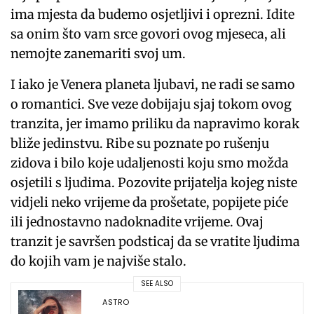
ima mjesta da budemo osjetljivi i oprezni. Idite
sa onim što vam srce govori ovog mjeseca, ali
nemojte zanemariti svoj um.
I iako je Venera planeta ljubavi, ne radi se samo
o romantici. Sve veze dobijaju sjaj tokom ovog
tranzita, jer imamo priliku da napravimo korak
bliže jedinstvu. Ribe su poznate po rušenju
zidova i bilo koje udaljenosti koju smo možda
osjetili s ljudima. Pozovite prijatelja kojeg niste
vidjeli neko vrijeme da prošetate, popijete piće
ili jednostavno nadoknadite vrijeme. Ovaj
tranzit je savršen podsticaj da se vratite ljudima
do kojih vam je najviše stalo.
SEE ALSO
ASTRO