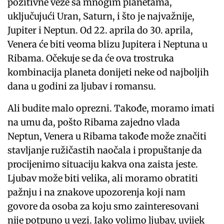
pozitivne veze sa mnogim planetama,
uključujući Uran, Saturn, i što je najvažnije,
Jupiter i Neptun. Od 22. aprila do 30. aprila,
Venera će biti veoma blizu Jupitera i Neptuna u
Ribama. Očekuje se da će ova trostruka
kombinacija planeta donijeti neke od najboljih
dana u godini za ljubav i romansu.
Ali budite malo oprezni. Takođe, moramo imati
na umu da, pošto Ribama zajedno vlada
Neptun, Venera u Ribama takođe može značiti
stavljanje ružičastih naočala i propuštanje da
procijenimo situaciju kakva ona zaista jeste.
Ljubav može biti velika, ali moramo obratiti
pažnju i na znakove upozorenja koji nam
govore da osoba za koju smo zainteresovani
nije potpuno u vezi. Iako volimo ljubav, uvijek