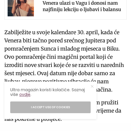
Venera ulazi u Vagu i donosi nam
najfiniju lekciju o ljubavi i balansu
Zabilježite u svoje kalendare 30. april, kada će
Venera biti tačno pored srećnog Jupitera pod
pomračenjem Sunca i mladog mjeseca u Biku.
Ovo pomračenje čini magični portal koji će
izroditi nove stvari koje će se razviti u narednih
šest mjeseci. Ovaj datum nije dobar samo za
ljubav, njegove pozitivne vibracije će nam
povećati obilje na mnogo različitih načina.
Ultra magazin koristi kolačiće. Saznaj
više
ovdje
.
Sve u svemu, Venera u Ribama će nam pružiti
I ACCEPT USE OF COOKIES
predivno pozitivan mjesec – baš na vrijeme da
nas pokrene u proljeće.