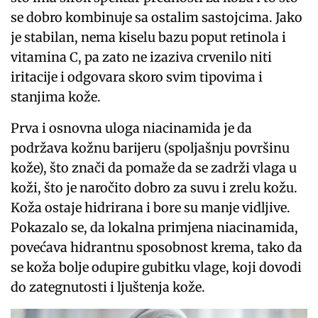
se dobro kombinuje sa ostalim sastojcima. Jako
je stabilan, nema kiselu bazu poput retinola i
vitamina C, pa zato ne izaziva crvenilo niti
iritacije i odgovara skoro svim tipovima i
stanjima kože.
Prva i osnovna uloga niacinamida je da
podržava kožnu barijeru (spoljašnju površinu
kože), što znači da pomaže da se zadrži vlaga u
koži, što je naročito dobro za suvu i zrelu kožu.
Koža ostaje hidrirana i bore su manje vidljive.
Pokazalo se, da lokalna primjena niacinamida,
povećava hidrantnu sposobnost krema, tako da
se koža bolje odupire gubitku vlage, koji dovodi
do zategnutosti i ljuštenja kože.