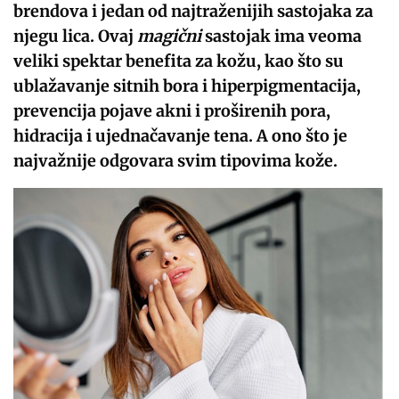
brendova i jedan od najtraženijih sastojaka za
njegu lica. Ovaj
magični
sastojak ima veoma
veliki spektar benefita za kožu, kao što su
ublažavanje sitnih bora i hiperpigmentacija,
prevencija pojave akni i proširenih pora,
hidracija i ujednačavanje tena. A ono što je
najvažnije odgovara svim tipovima kože.