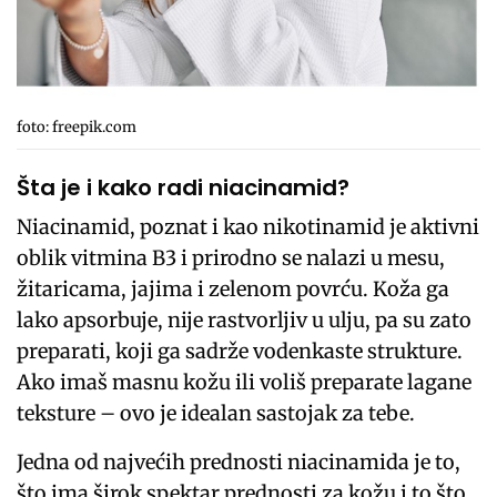
foto: freepik.com
Šta je i kako radi niacinamid?
Niacinamid, poznat i kao nikotinamid je aktivni
oblik vitmina B3 i prirodno se nalazi u mesu,
žitaricama, jajima i zelenom povrću. Koža ga
lako apsorbuje, nije rastvorljiv u ulju, pa su zato
preparati, koji ga sadrže vodenkaste strukture.
Ako imaš masnu kožu ili voliš preparate lagane
teksture – ovo je idealan sastojak za tebe.
Jedna od najvećih prednosti niacinamida je to,
što ima širok spektar prednosti za kožu i to što