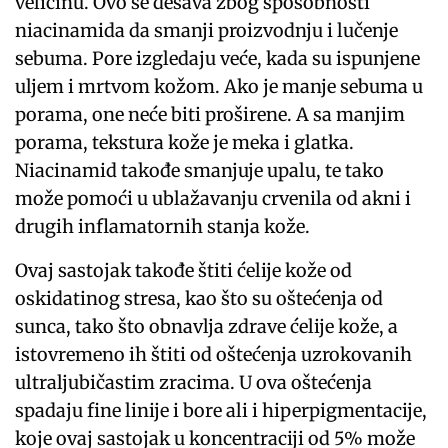
veličinu. Ovo se dešava zbog sposobnosti
niacinamida da smanji proizvodnju i lučenje
sebuma. Pore izgledaju veće, kada su ispunjene
uljem i mrtvom kožom. Ako je manje sebuma u
porama, one neće biti proširene. A sa manjim
porama, tekstura kože je meka i glatka.
Niacinamid takođe smanjuje upalu, te tako
može pomoći u ublažavanju crvenila od akni i
drugih inflamatornih stanja kože.
Ovaj sastojak takođe štiti ćelije kože od
oskidatinog stresa, kao što su oštećenja od
sunca, tako što obnavlja zdrave ćelije kože, a
istovremeno ih štiti od oštećenja uzrokovanih
ultraljubičastim zracima. U ova oštećenja
spadaju fine linije i bore ali i hiperpigmentacije,
koje ovaj sastojak u koncentraciji od 5% može