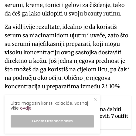
serumi, kreme, tonici i gelovi za čišćenje, tako
da ćeš ga lako uklopiti u svoju beauty rutinu.
Za vidljivije rezultate, idealno je da koristiš
serum sa niacinamidom ujutru i uveče, zato što
su serumi najefikasniji preparati, koji mogu
visoku koncentraciju ovog sastojka dostaviti
direktno u kožu. Još jedna njegova prednost je
što možeš da ga koristiš na cijelom licu, pa čak i
na području oko očiju. Obično je njegova
koncentracija u preparatima između 2 i 10%.
SEE ALSO
MODA
,
MODERNO
Ultra magazin koristi kolačiće. Saznaj
više
ovdje
.
Bunda od umjetnog krzna će biti
tvoj omiljeni komad uz ovih 7 outfit
I ACCEPT USE OF COOKIES
ideja