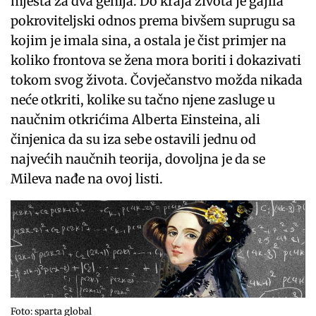
mjesta za dva genija. Do kraja života je gajila
pokroviteljski odnos prema bivšem suprugu sa
kojim je imala sina, a ostala je čist primjer na
koliko frontova se žena mora boriti i dokazivati
tokom svog života. Čovječanstvo možda nikada
neće otkriti, kolike su tačno njene zasluge u
naučnim otkrićima Alberta Einsteina, ali
činjenica da su iza sebe ostavili jednu od
najvećih naučnih teorija, dovoljna je da se
Mileva nađe na ovoj listi.
Foto: sparta global