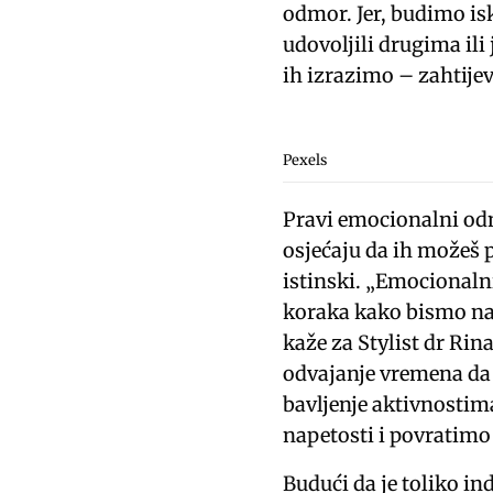
odmor. Jer, budimo isk
udovoljili drugima il
ih izrazimo – zahtijev
Pexels
Pravi emocionalni odm
osjećaju da ih možeš po
istinski. „Emocional
koraka kako bismo nap
kaže za Stylist dr Rin
odvajanje vremena da
bavljenje aktivnostim
napetosti i povratimo 
Budući da je toliko i