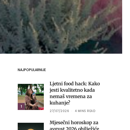
NAJPOPULARNIJE
Ljetni food hack: Kako
jesti kvalitetno kada
nemaš vremena za
kuhanje?
1
27/07/2026
4 MINS READ
Mjesečni horoskop za
avgust 2026 obilježiće