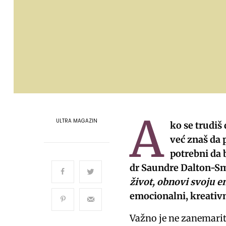
A
ULTRA MAGAZIN
ko se trudiš
već znaš da 
potrebni da 
dr Saundre Dalton-Sm
život, obnovi svoju en
emocionalni, kreativn
Važno je ne zanemarit