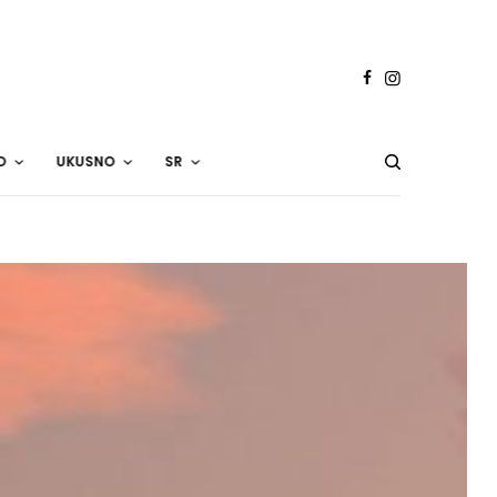
O
UKUSNO
SR