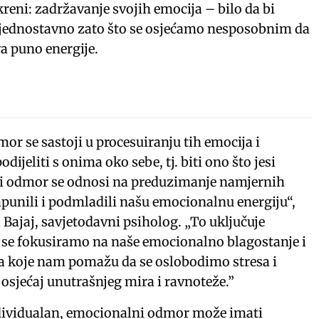
reni: zadržavanje svojih emocija – bilo da bi
i jednostavno zato što se osjećamo nesposobnim da
a puno energije.
or se sastoji u procesuiranju tih emocija i
dijeliti s onima oko sebe, tj. biti ono što jesi
ni odmor se odnosi na preduzimanje namjernih
unili i podmladili našu emocionalnu energiju“,
a Bajaj, savjetodavni psiholog. „To uključuje
 se fokusiramo na naše emocionalno blagostanje i
a koje nam pomažu da se oslobodimo stresa i
osjećaj unutrašnjeg mira i ravnoteže.”
ndividualan, emocionalni odmor može imati