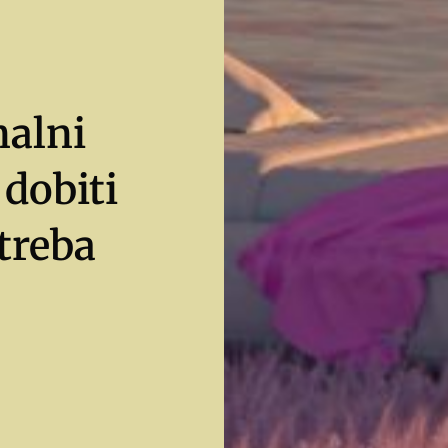
nalni
dobiti
treba