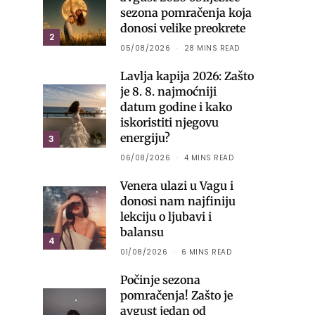
sezona pomračenja koja
donosi velike preokrete
2
05/08/2026
28 MINS READ
Lavlja kapija 2026: Zašto
je 8. 8. najmoćniji
datum godine i kako
iskoristiti njegovu
energiju?
3
06/08/2026
4 MINS READ
Venera ulazi u Vagu i
donosi nam najfiniju
lekciju o ljubavi i
balansu
4
01/08/2026
6 MINS READ
Počinje sezona
pomračenja! Zašto je
avgust jedan od