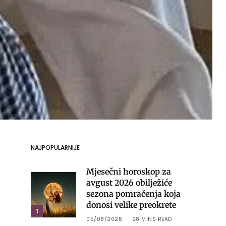
NAJPOPULARNIJE
Mjesečni horoskop za
avgust 2026 obilježiće
sezona pomračenja koja
donosi velike preokrete
1
05/08/2026
28 MINS READ