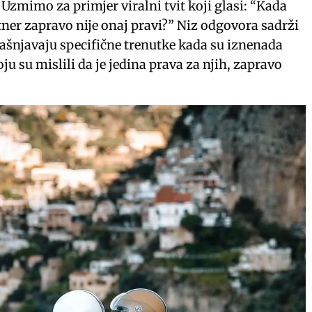
. Uzmimo za primjer viralni tvit koji glasi: “Kada
rtner zapravo nije onaj pravi?” Niz odgovora sadrži
jašnjavaju specifične trenutke kada su iznenada
ju su mislili da je jedina prava za njih, zapravo