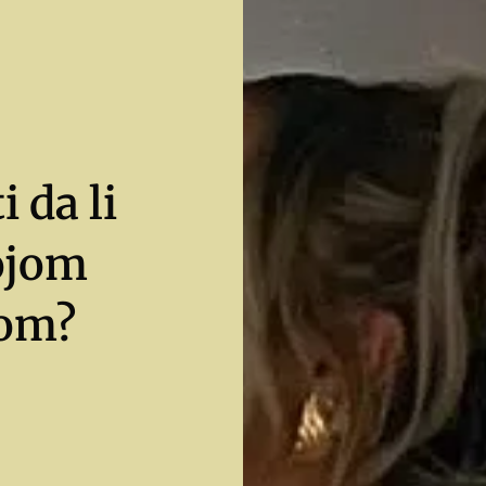
 da li
vojom
om?