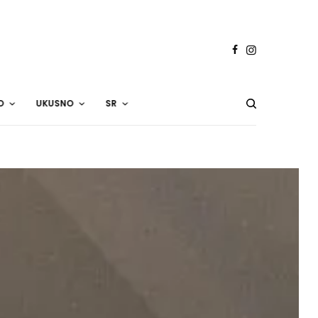
O
UKUSNO
SR