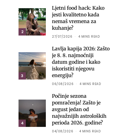
Ljetni food hack: Kako
jesti kvalitetno kada
nemaš vremena za
kuhanje?
2
27/07/2026
4 MINS READ
Lavlja kapija 2026: Zašto
je 8. 8. najmoćniji
datum godine i kako
iskoristiti njegovu
energiju?
3
06/08/2026
4 MINS READ
Počinje sezona
pomračenja! Zašto je
avgust jedan od
najvažnijih astroloških
perioda 2026. godine?
4
04/08/2026
4 MINS READ