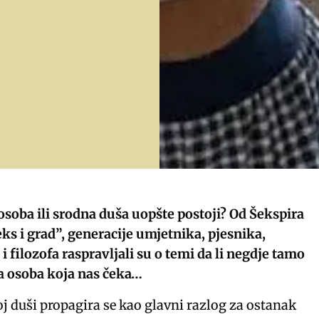
 osoba ili srodna duša uopšte postoji? Od Šekspira
eks i grad”, generacije umjetnika, pjesnika,
i filozofa raspravljali su o temi da li negdje tamo
na osoba koja nas čeka…
j duši propagira se kao glavni razlog za ostanak