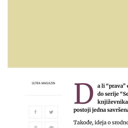
D
ULTRA MAGAZIN
a li “prava”
do serije “S
književnika 
postoji jedna savrše
Takođe, ideja o srodno