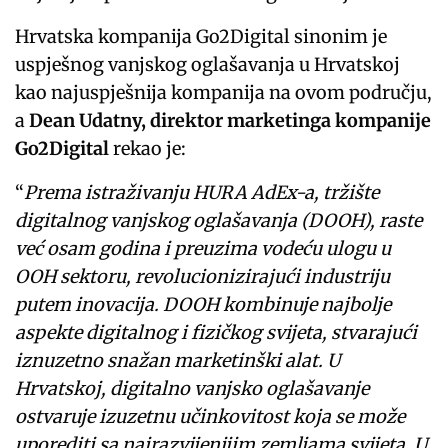
Hrvatska kompanija Go2Digital sinonim je
uspješnog vanjskog oglašavanja u Hrvatskoj
kao najuspješnija kompanija na ovom području,
a
Dean Udatny, direktor marketinga kompanije
Go2Digital
rekao je:
“
Prema istraživanju HURA AdEx-a, tržište
digitalnog vanjskog oglašavanja (DOOH), raste
već osam godina i preuzima vodeću ulogu u
OOH sektoru, revolucionizirajući industriju
putem inovacija. DOOH kombinuje najbolje
aspekte digitalnog i fizičkog svijeta, stvarajući
iznuzetno snažan marketinški alat. U
Hrvatskoj, digitalno vanjsko oglašavanje
ostvaruje izuzetnu učinkovitost koja se može
uporediti sa najrazvijenijim zemljama svijeta. U