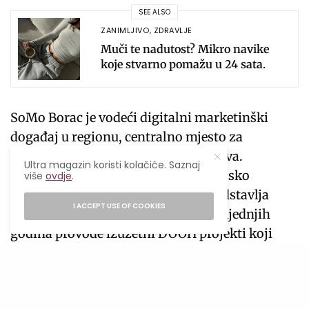
SEE ALSO
ZANIMLJIVO
,
ZDRAVLJE
Muči te nadutost? Mikro navike
koje stvarno pomažu u 24 sata.
SoMo Borac je vodeći digitalni marketinški
događaj u regionu, centralno mjesto za
razmjenu znanja i najnovijih trendova.
Ultra magazin koristi kolačiće. Saznaj
Dodavanje nagrade za digitalno vanjsko
više
ovdje
.
oglašavanje (DOOH) ove godine predstavlja
I ACCEPT USE OF COOKIES
izvrstan iskorak. U Hrvatskoj se posljednjih
godina provode izuzetni DOOH projekti koji
privlače pozornost evropskih i svjetskih
stručnjaka.