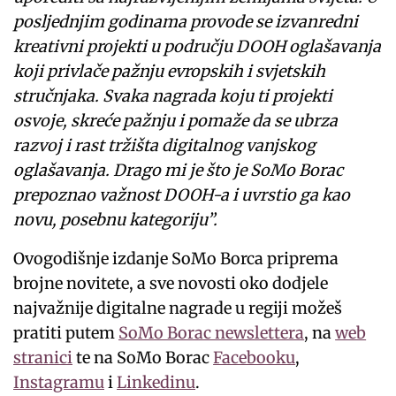
posljednjim godinama provode se izvanredni
kreativni projekti u području DOOH oglašavanja
koji privlače pažnju evropskih i svjetskih
stručnjaka. Svaka nagrada koju ti projekti
osvoje, skreće pažnju i pomaže da se ubrza
razvoj i rast tržišta digitalnog vanjskog
oglašavanja. Drago mi je što je SoMo Borac
prepoznao važnost DOOH-a i uvrstio ga kao
novu, posebnu kategoriju”.
Ovogodišnje izdanje SoMo Borca priprema
brojne novitete, a sve novosti oko dodjele
najvažnije digitalne nagrade u regiji možeš
pratiti putem
SoMo Borac newslettera
, na
web
stranici
te na SoMo Borac
Facebooku
,
Instagramu
i
Linkedinu
.