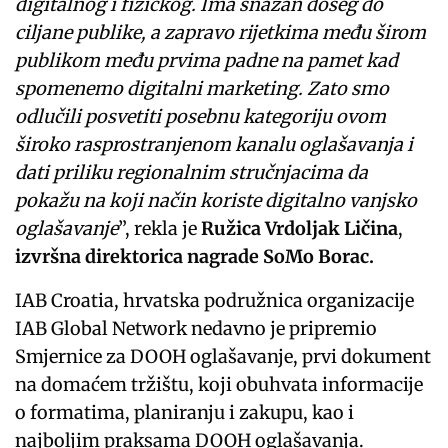
digitalnog i fizičkog. Ima snažan doseg do
ciljane publike, a zapravo rijetkima među širom
publikom među prvima padne na pamet kad
spomenemo digitalni marketing. Zato smo
odlučili posvetiti posebnu kategoriju ovom
široko rasprostranjenom kanalu oglašavanja i
dati priliku regionalnim stručnjacima da
pokažu na koji način koriste digitalno vanjsko
oglašavanje
”, rekla je
Ružica
Vrdoljak Ličina
,
izvršna direktorica nagrade SoMo Borac.
IAB Croatia, hrvatska podružnica organizacije
IAB Global Network nedavno je pripremio
Smjernice za DOOH oglašavanje, prvi dokument
na domaćem tržištu, koji obuhvata informacije
o formatima, planiranju i zakupu, kao i
najboljim praksama DOOH oglašavanja.