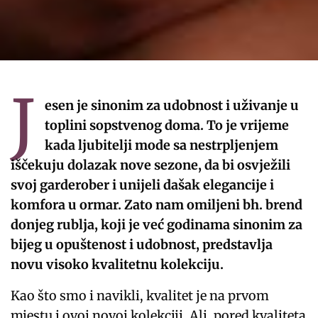
J
esen je sinonim za udobnost i uživanje u
toplini sopstvenog doma. To je vrijeme
kada ljubitelji mode sa nestrpljenjem
iščekuju dolazak nove sezone, da bi osvježili
svoj garderober i unijeli dašak elegancije i
komfora u ormar. Zato nam omiljeni bh. brend
donjeg rublja, koji je već godinama sinonim za
bijeg u opuštenost i udobnost, predstavlja
novu visoko kvalitetnu kolekciju.
Kao što smo i navikli, kvalitet je na prvom
mjestu i ovoj novoj kolekciji. Ali, pored kvaliteta