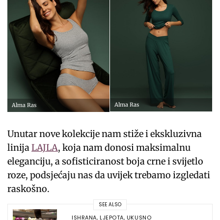
Alma Ras
Alma Ras
Unutar nove kolekcije nam stiže i ekskluzivna
linija
LAJLA
, koja nam donosi maksimalnu
eleganciju, a sofisticiranost boja crne i svijetlo
roze, podsjećaju nas da uvijek trebamo izgledati
raskošno.
SEE ALSO
ISHRANA
,
LJEPOTA
,
UKUSNO