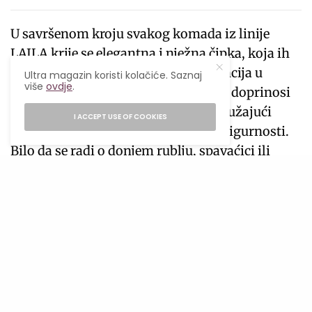
U savršenom kroju svakog komada iz linije
LAJLA krije se elegantna i nježna čipka, koja ih
dodatno krasi. Takva raskoš i elegancija u
Ultra magazin koristi kolačiće. Saznaj
više
ovdje
.
simfoniji sa neospornim kvalitetom doprinosi
pokretanju super moćne energije, pružajući
I ACCEPT USE OF COOKIES
osjećaj dodatnog samopouzdanja i sigurnosti.
Bilo da se radi o donjem rublju, spavaćici ili
kimonu, osjećaćeš se kraljevski u momentima
opuštanja.