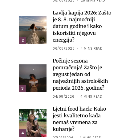
05/08/2026
28 MINS READ
Lavlja kapija 2026: Zašto
je 8. 8. najmoćniji
datum godine i kako
iskoristiti njegovu
energiju?
2
06/08/2026
4 MINS READ
Počinje sezona
pomračenja! Zašto je
avgust jedan od
najvažnijih astroloških
perioda 2026. godine?
3
04/08/2026
4 MINS READ
Ljetni food hack: Kako
jesti kvalitetno kada
nemaš vremena za
kuhanje?
4
27/07/2026
4 MINS READ