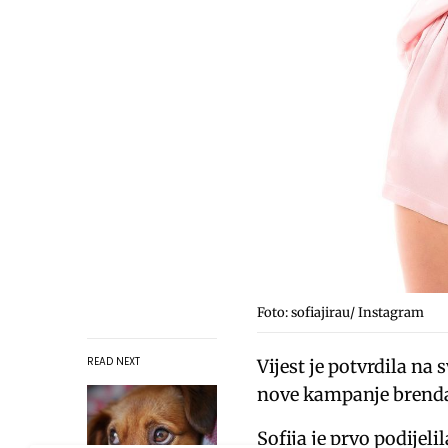
Foto: sofiajirau/ Instagram
READ NEXT
Vijest je potvrdila n
nove kampanje brenda,
Sofija je prvo podijeli