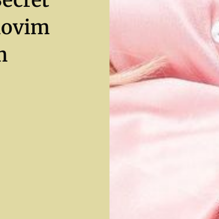
novim
m