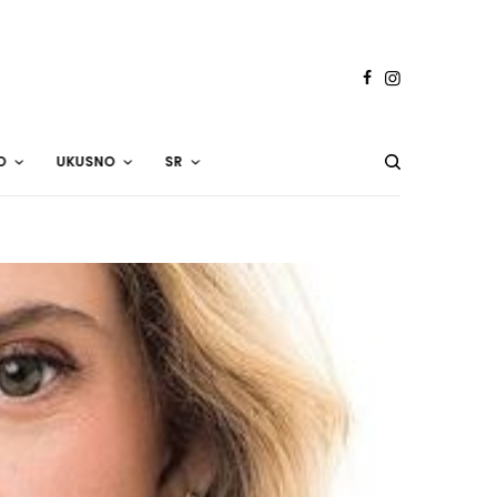
O
UKUSNO
SR