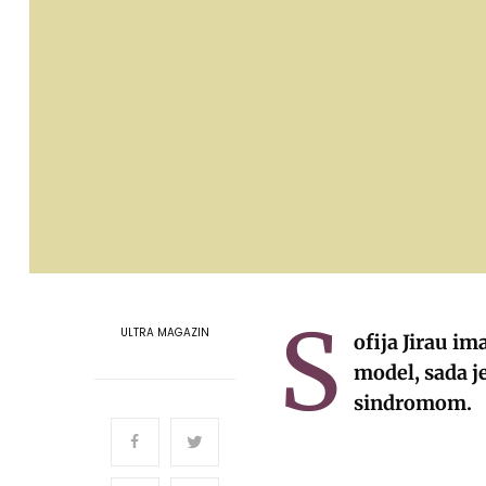
S
ULTRA MAGAZIN
ofija Jirau im
model, sada j
sindromom.