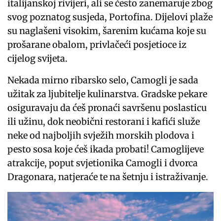
italijanskoj rivijeri, ali se često zanemaruje zbog
svog poznatog susjeda, Portofina. Dijelovi plaže
su naglašeni visokim, šarenim kućama koje su
prošarane obalom, privlačeći posjetioce iz
cijelog svijeta.
Nekada mirno ribarsko selo, Camogli je sada
užitak za ljubitelje kulinarstva. Gradske pekare
osiguravaju da ćeš pronaći savršenu poslasticu
ili užinu, dok neobični restorani i kafići služe
neke od najboljih svježih morskih plodova i
pesto sosa koje ćeš ikada probati! Camoglijeve
atrakcije, poput svjetionika Camogli i dvorca
Dragonara, natjeraće te na šetnju i istraživanje.