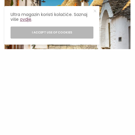
Ultra magazin koristi kolačiće. Saznaj
više
ovdje
.
I ACCEPT USE OF COOKIES
Foto: goatsontheroad.com
Alberobello
Centralno-južna oblast Apulije, dom je
jedinstvenog stila doma koji se zove trullo (ili
Trulli u množini). Ove kuće, napravljene od
krečnjaka sa konusnim krovovima, uglavnom
su obojene u bijelo i izgrađene od suhozida, što