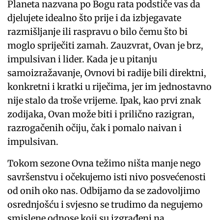
Planeta nazvana po Bogu rata podstiče vas da
djelujete idealno što prije i da izbjegavate
razmišljanje ili raspravu o bilo čemu što bi
moglo spriječiti zamah. Zauzvrat, Ovan je brz,
impulsivan i lider. Kada je u pitanju
samoizražavanje, Ovnovi bi radije bili direktni,
konkretni i kratki u riječima, jer im jednostavno
nije stalo da troše vrijeme. Ipak, kao prvi znak
zodijaka, Ovan može biti i prilično razigran,
razrogačenih očiju, čak i pomalo naivan i
impulsivan.
Tokom sezone Ovna težimo ništa manje nego
savršenstvu i očekujemo isti nivo posvećenosti
od onih oko nas. Odbijamo da se zadovoljimo
osrednjošću i svjesno se trudimo da negujemo
smislene odnose koji su izgrađeni na