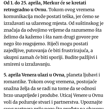
Od 1. do 25. aprila, Merkur će se kretati
retrogradno u Ovnu.
Tokom ovog vremena
komunikacija može postati teška, jer ćemo se
izražavati sa užarenog mjesta. Od suštinskog je
značaja da odvojimo vrijeme da razumemo šta
želimo da kažemo i šta nam drugi govore pre
nego što reagujemo. Riječi mogu postati
zajedljive, putovanja će biti frustrirajuća, a
ukupni zamah će biti sporiji. Budite pažljivi i
smireni u izražavanju.
5. aprila Venera ulazi u Ovna
, planeta ljubavi i
romantike. Tokom ovog vremena, postojaće
snažna želja da se radi na tome da se odnosi
brzo unaprijede i prodube. Uticaj Venere u Ovnu
voli da požuruje stvari i partnerstva. Upoznajte
svog partnera prije nego što pređete na obavezu.