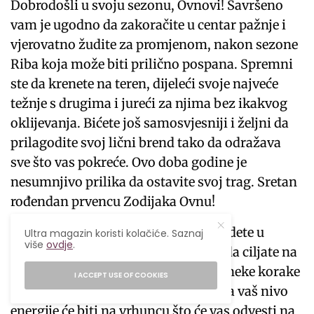
Dobrodošli u svoju sezonu, Ovnovi! Savršeno
vam je ugodno da zakoračite u centar pažnje i
vjerovatno žudite za promjenom, nakon sezone
Riba koja može biti prilično pospana. Spremni
ste da krenete na teren, dijeleći svoje najveće
težnje s drugima i jureći za njima bez ikakvog
oklijevanja. Bićete još samosvjesniji i željni da
prilagodite svoj lični brend tako da odražava
sve što vas pokreće. Ovo doba godine je
nesumnjivo prilika da ostavite svoj trag. Sretan
rođendan prvencu Zodijaka Ovnu!
Ovaj mjesec će vam omogućiti da budete u
Ultra magazin koristi kolačiće. Saznaj
više
ovdje
.
centru pažnje. Zato budite spremni da ciljate na
ono što želite u životu i preduzmite neke korake
I ACCEPT USE OF COOKIES
u skladu s tim. Tokom ovog vremena vaš nivo
energije će biti na vrhuncu što će vas odvesti na