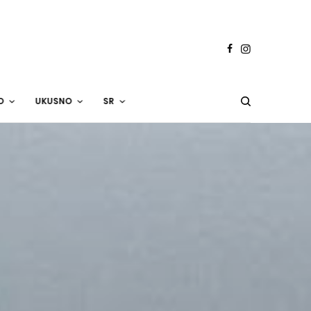
O
UKUSNO
SR