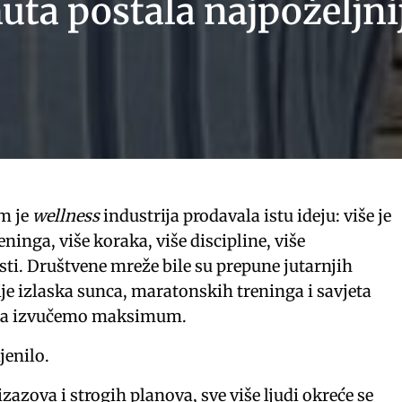
nuta postala najpoželjni
m je
wellness
industrija prodavala istu ideju: više je
reninga, više koraka, više discipline, više
ti. Društvene mreže bile su prepune jutarnjih
ije izlaska sunca, maratonskih treninga i savjeta
ana izvučemo maksimum.
jenilo.
izazova i strogih planova, sve više ljudi okreće se