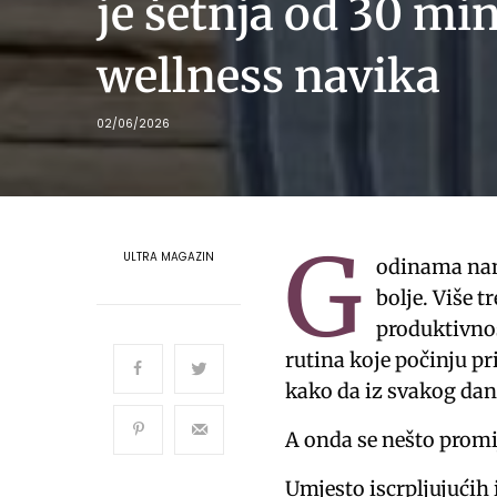
je šetnja od 30 mi
wellness navika
02/06/2026
G
ULTRA MAGAZIN
odinama na
bolje. Više t
produktivnos
rutina koje počinju pr
kako da iz svakog d
A onda se nešto promi
Umjesto iscrpljujućih 