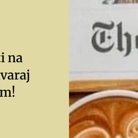
i na
varaj
om!