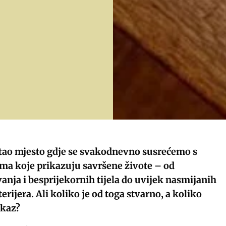
tao mjesto gdje se svakodnevno susrećemo s
ama koje prikazuju savršene živote – od
nja i besprijekornih tijela do uvijek nasmijanih
terijera. Ali koliko je od toga stvarno, a koliko
ikaz?