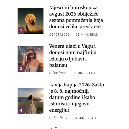
Mjesečni horoskop za
avgust 2026 obilježiće
sezona pomračenja koja
donosi velike preokrete
2
05/08/2026
28 MINS READ
Venera ulazi u Vagu i
donosi nam najfiniju
lekciju o ljubavi i
balansu
3
01/08/2026
6 MINS READ
Lavlja kapija 2026: Zašto
je 8. 8. najmoćniji
datum godine i kako
iskoristiti njegovu
energiju?
4
06/08/2026
4 MINS READ