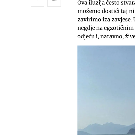
Ova iluzija često stva
možemo dostići taj ni
zavirimo iza zavjese. 
negdje na egzotičnim 
odjeću i, naravno, žive