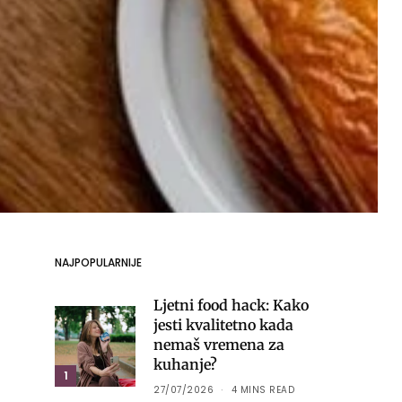
NAJPOPULARNIJE
Ljetni food hack: Kako
jesti kvalitetno kada
nemaš vremena za
kuhanje?
1
27/07/2026
4 MINS READ