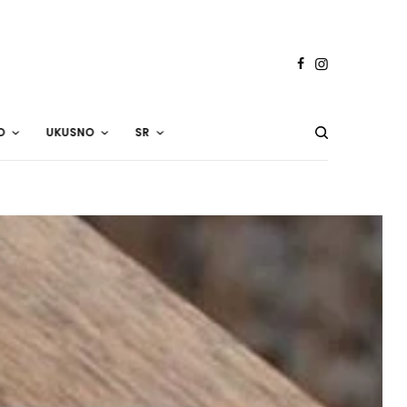
O
UKUSNO
SR