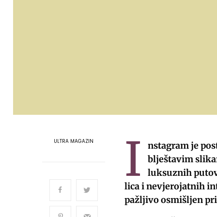
I
ULTRA MAGAZIN
nstagram je pos
blještavim slik
luksuznih putova
lica i nevjerojatnih in
pažljivo osmišljen pr