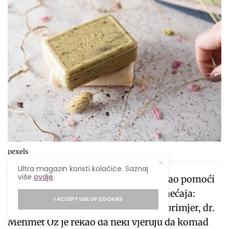
pexels
Ultra magazin koristi kolačiće. Saznaj
više
ovdje
.
Vjerovali ili ne, sapun bi takođe mogao pomoći
kod uobičajenog neurološkog poremećaja:
I ACCEPT USE OF COOKIES
sindroma nemirnih nogu (RLS). Na primjer, dr.
Mehmet Oz je rekao da neki vjeruju da komad