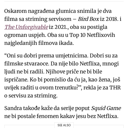
Oskarom nagrađena glumica snimila je dva
filma sa striming servisom –
Bird Box
iz 2018. i
The Unforgivable
iz 2021., oba su postigla
ogroman uspjeh. Oba su u Top 10 Netflixovih
najgledanijih filmova ikada.
“Oni su dobri prema umjetnicima. Dobri su za
filmske stvaraoce. Da nije bilo Netflixa, mnogi
ljudi ne bi radili. Njihove priče ne bi bile
ispričane. Ko bi pomislio da ću ja, kao žena, još
uvijek raditi u ovom trenutku?”, rekla je za THR
o servisu za striming.
Sandra takođe kaže da serije poput
Squid Game
ne bi postale fenomen kakav jesu bez Netflixa.
SEE ALSO