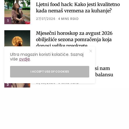
Ljetni food hack: Kako jesti kvalitetno
kada nemaš vremena za kuhanje?
27/07/2026
4 MINS READ
1
Mjesečni horoskop za avgust 2026
obilježiće sezona pomračenja koja
donosi velike preokrete
2
Ultra magazin koristi kolačiće. Saznaj
05/08/2026
28 MINS READ
više
ovdje
.
Venera ulazi u Vagu i donosi nam
I ACCEPT USE OF COOKIES
najfiniju lekciju o ljubavi i balansu
01/08/2026
6 MINS READ
3
Lavlja kapija 2026: Zašto je 8. 8.
najmoćniji datum godine i kako
iskoristiti njegovu energiju?
4
06/08/2026
4 MINS READ