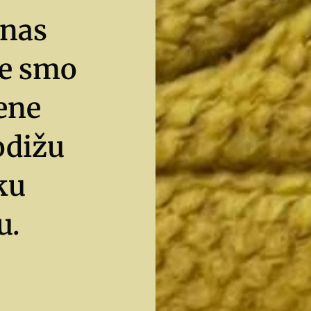
 nas
je smo
ene
odižu
ku
u.