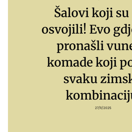
Šalovi koji su
osvojili! Evo gd
pronašli vun
komade koji p
svaku zims
kombinacij
27/11/2025