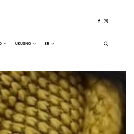
O
UKUSNO
SR