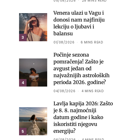
05/08/2026
28 MINS READ
Venera ulazi u Vagu i
donosi nam najfiniju
lekciju o ljubavi i
balansu
3
01/08/2026
6 MINS READ
Počinje sezona
pomračenja! Zašto je
avgust jedan od
najvažnijih astroloških
perioda 2026. godine?
4
04/08/2026
4 MINS READ
Lavlja kapija 2026: Zašto
je 8. 8. najmoćniji
datum godine i kako
iskoristiti njegovu
energiju?
5
06/08/2026
4 MINS READ