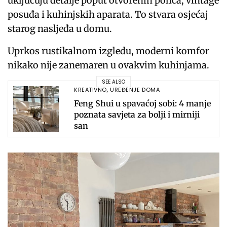
uključuju detalje poput otvorenih polica, vintage
posuđa i kuhinjskih aparata. To stvara osjećaj
starog nasljeđa u domu.
Uprkos rustikalnom izgledu, moderni komfor
nikako nije zanemaren u ovakvim kuhinjama.
SEE ALSO
KREATIVNO
,
UREĐENJE DOMA
Feng Shui u spavaćoj sobi: 4 manje
poznata savjeta za bolji i mirniji
san