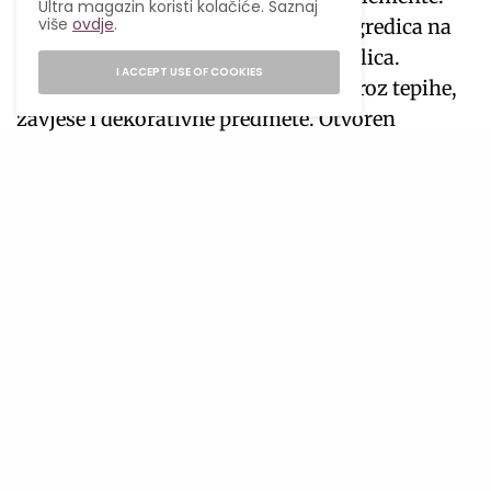
Ultra magazin koristi kolačiće. Saznaj
više
ovdje
.
Dodaj drvene detalje poput drvenih gredica na
stropu, drvenih ormara i barskih stolica.
I ACCEPT USE OF COOKIES
Odaberi tople boje i dodaj teksture kroz tepihe,
zavjese i dekorativne predmete. Otvoren
koncept može stvoriti prostranu i gostoljubivu
atmosferu. Naposljetku, dodaj elemente
tradicije, poput vintage posuđa i rustikalnih
svjetiljki.