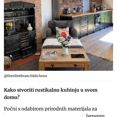
@theolivebranchkitchens
Kako stvoriti rustikalnu kuhinju u svom
domu?
Počni s odabirom prirodnih materijala za
podove, radne površine i kuhinjske elemente.