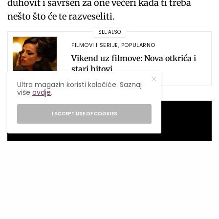
duhovit i savršen za one večeri kada ti treba
nešto što će te razveseliti.
SEE ALSO
FILMOVI I SERIJE
,
POPULARNO
Vikend uz filmove: Nova otkrića i
stari hitovi
Ultra magazin koristi kolačiće. Saznaj
više
ovdje
.
I ACCEPT USE OF COOKIES