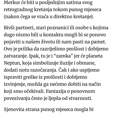
Merkur će biti u posljednjim satima svog
retrogradnog kretanja tokom punog mjeseca
(nakon čega se vraća u direktno kretanje).
Bivši partneri, stari poznanici ili osobe s kojima
dugo nismo bili u kontaktu mogli bi se ponovo
pojaviti u našem životu ili nam pasti na pamet.
Ovo je prilika da razriješimo prošlost i dobijemo
zatvaranje. Ipak, tu je i “zamka” jer će planeta
Neptun, koja simbolizuje iluzije i obmane,
dodati notu razočaranja. Čak i ako uspijemo
ispraviti greške iz prošlosti i dobijemo
izvinjenje, možda ga nećemo dobiti na način
koji smo očekivali. Fantazija o ponovnom
povezivanju često je ljepša od stvarnosti.
Sjenovita strana punog mjeseca mogla bi