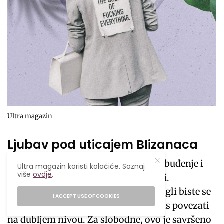
Ultra magazin
Ljubav pod uticajem Blizanaca
Za one u vezi, ova lunacija donosi uzbuđenje i
Ultra magazin koristi kolačiće. Saznaj
više
ovdje
.
priliku za nove zajedničke aktivnosti.
Inspirisani energijom Blizanaca, mogli biste se
I ACCEPT USE OF COOKIES
odlučiti za iskren razgovor koji će vas povezati
na dubljem nivou. Za slobodne, ovo je savršeno