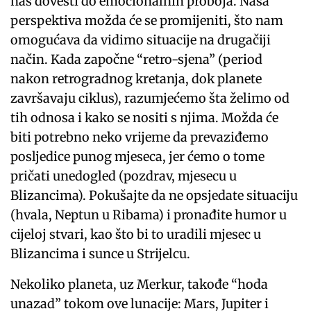
nas dovesti do emocionalnih proboja. Naša
perspektiva možda će se promijeniti, što nam
omogućava da vidimo situacije na drugačiji
način. Kada započne “retro-sjena” (period
nakon retrogradnog kretanja, dok planete
završavaju ciklus), razumjećemo šta želimo od
tih odnosa i kako se nositi s njima. Možda će
biti potrebno neko vrijeme da prevaziđemo
posljedice punog mjeseca, jer ćemo o tome
pričati unedogled (pozdrav, mjesecu u
Blizancima). Pokušajte da ne opsjedate situaciju
(hvala, Neptun u Ribama) i pronađite humor u
cijeloj stvari, kao što bi to uradili mjesec u
Blizancima i sunce u Strijelcu.
Nekoliko planeta, uz Merkur, takođe “hoda
unazad” tokom ove lunacije: Mars, Jupiter i