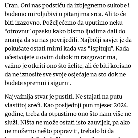
Uran. Oni nas podstiču da izbjegnemo sukobe i
budemo miroljubivi u pitanjima srca. Ali to će
biti izazovno. Poželjećemo da uputimo neku
“otrovnu” opasku kako bismo ljudima dali do
znanja da su nas povrijedili. Najbolji savjet je da
pokušate ostati mirni kada vas “ispituju”. Kada
učestvujete u ovim dubokim razgovorima,
važno je otkriti ono što želite, ali će biti korisno
da ne iznosite sve svoje osjećaje na sto dok ne
budete spremni i sigurni.
Najvažnija stvar je pustiti. Ne stajati na putu
vlastitoj sreći. Kao posljednji pun mjesec 2024.
godine, treba da otpustimo ono što nam više ne
služi. Ništa ne može ostati isto zauvijek, pa ako
ne možemo nešto popraviti, trebalo bi da