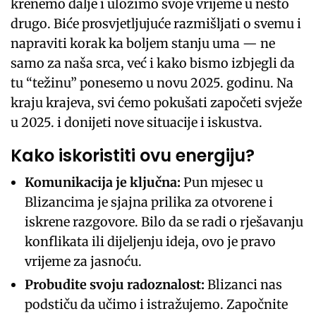
krenemo dalje i uložimo svoje vrijeme u nešto
drugo. Biće prosvjetljujuće razmišljati o svemu i
napraviti korak ka boljem stanju uma — ne
samo za naša srca, već i kako bismo izbjegli da
tu “težinu” ponesemo u novu 2025. godinu. Na
kraju krajeva, svi ćemo pokušati započeti svježe
u 2025. i donijeti nove situacije i iskustva.
Kako iskoristiti ovu energiju?
Komunikacija je ključna:
Pun mjesec u
Blizancima je sjajna prilika za otvorene i
iskrene razgovore. Bilo da se radi o rješavanju
konflikata ili dijeljenju ideja, ovo je pravo
vrijeme za jasnoću.
Probudite svoju radoznalost:
Blizanci nas
podstiču da učimo i istražujemo. Započnite