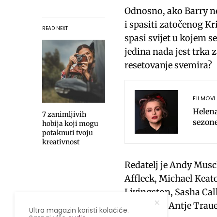
l
Odnosno, ako Barry ne
a
i spasiti zatočenog Kr
READ NEXT
y
spasi svijet u kojem s
jedina nada jest trka z
resetovanje svemira?
FILMOVI 
Helen
7 zanimljivih
sezon
hobija koji mogu
potaknuti tvoju
kreativnost
Redatelj je Andy Musc
Affleck, Michael Keat
Livingston, Sasha Cal
Clemons i Antje Traue
Ultra magazin koristi kolačiće.