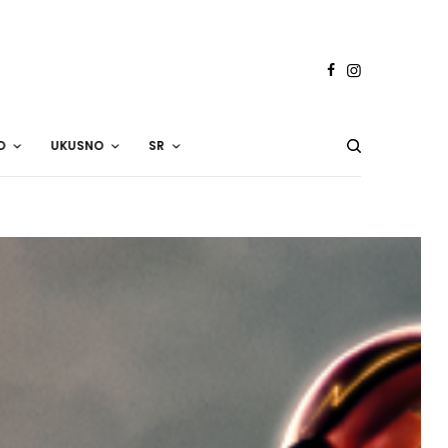
O
UKUSNO
SR