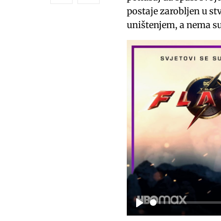
postaje zarobljen u stv
uništenjem, a nema su
P