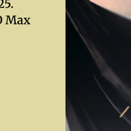
25.
O Max