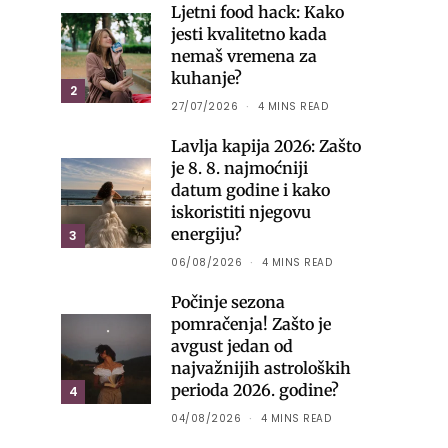
Ljetni food hack: Kako
jesti kvalitetno kada
nemaš vremena za
kuhanje?
2
27/07/2026
4 MINS READ
Lavlja kapija 2026: Zašto
je 8. 8. najmoćniji
datum godine i kako
iskoristiti njegovu
energiju?
3
06/08/2026
4 MINS READ
Počinje sezona
pomračenja! Zašto je
avgust jedan od
najvažnijih astroloških
perioda 2026. godine?
4
04/08/2026
4 MINS READ