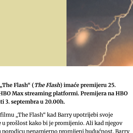
 „The Flash“ (
The Flash
) imaće premijeru 25.
HBO Max streaming platformi. Premijera na HBO
ti 3. septembra u 20.00h.
 filmu „The Flash“ kad Barry upotrijebi svoje
u prošlost kako bi je promijenio. Ali kad njegov
u porodicu nenamjerno promijeni budućnost, Barry