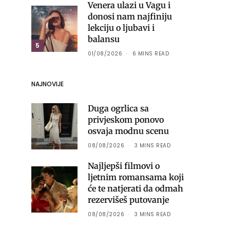
Venera ulazi u Vagu i
donosi nam najfiniju
lekciju o ljubavi i
balansu
5
01/08/2026
6 MINS READ
NAJNOVIJE
Duga ogrlica sa
privjeskom ponovo
osvaja modnu scenu
08/08/2026
3 MINS READ
Najljepši filmovi o
ljetnim romansama koji
će te natjerati da odmah
rezervišeš putovanje
08/08/2026
3 MINS READ