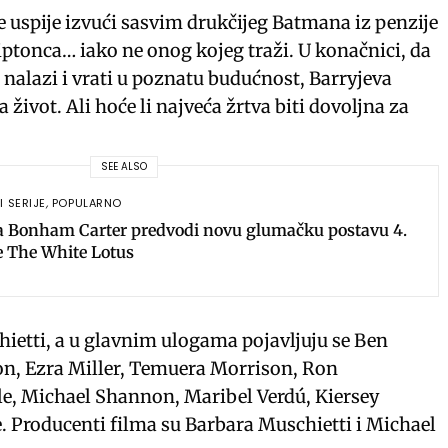
u
e
n
 uspije izvući sasvim drukčijeg Batmana iz penzije
t
t
t
iptonca… iako ne onog kojeg traži. U konačnici, da
e
t
e
e nalazi i vrati u poznatu budućnost, Barryjeva
a život. Ali hoće li najveća žrtva biti dovoljna za
i
r
n
f
g
u
SEE ALSO
s
l
I SERIJE
,
POPULARNO
l
a Bonham Carter predvodi novu glumačku postavu 4.
e The White Lotus
s
c
r
hietti, a u glavnim ulogama pojavljuju se Ben
e
on, Ezra Miller, Temuera Morrison, Ron
e
le, Michael Shannon, Maribel Verdú, Kiersey
n
. Producenti filma su Barbara Muschietti i Michael