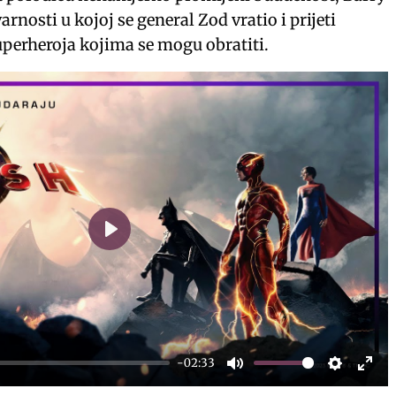
arnosti u kojoj se general Zod vratio i prijeti
perheroja kojima se mogu obratiti.
P
l
a
y
-02:33
M
S
E