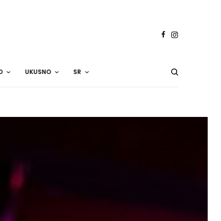
O
UKUSNO
SR