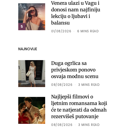
Venera ulazi u Vagu i
donosi nam najfiniju
lekciju o ljubavi i
balansu
5
01/08/2026
6 MINS READ
NAJNOVIJE
Duga ogrlica sa
privjeskom ponovo
osvaja modnu scenu
08/08/2026
3 MINS READ
Najljepši filmovi o
ljetnim romansama koji
će te natjerati da odmah
rezervišeš putovanje
08/08/2026
3 MINS READ