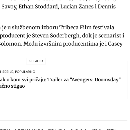
e
t
e
 Savoy, Ethan Stoddard, Lucian Zanes i Dennis
i
r
n
f
a je u službenom izboru Tribeca Film festivala
g
u
i producent je Steven Soderbergh, dok je scenarist i
s
l
 Solomon. Među izvršnim producentima je i Casey
l
s
SEE ALSO
c
I SERIJE
,
POPULARNO
r
ak o kom svi pričaju: Trailer za “Avengers: Doomsday”
e
ačno stigao
e
n