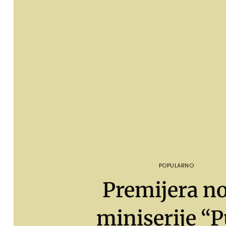
POPULARNO
Premijera n
miniserije “