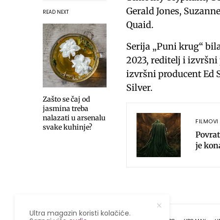
y
Gerald Jones, Suzanne
READ NEXT
Quaid.
Serija „Puni krug“ bil
2023, reditelj i izvršn
izvršni producent Ed
Silver.
Zašto se čaj od
jasmina treba
nalazati u arsenalu
FILMOVI 
svake kuhinje?
Povrat
je kon
Ultra magazin koristi kolačiće.