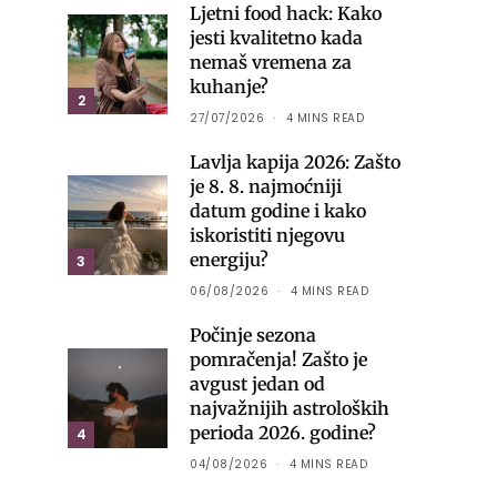
Ljetni food hack: Kako
jesti kvalitetno kada
nemaš vremena za
kuhanje?
2
27/07/2026
4 MINS READ
Lavlja kapija 2026: Zašto
je 8. 8. najmoćniji
datum godine i kako
iskoristiti njegovu
energiju?
3
06/08/2026
4 MINS READ
Počinje sezona
pomračenja! Zašto je
avgust jedan od
najvažnijih astroloških
perioda 2026. godine?
4
04/08/2026
4 MINS READ