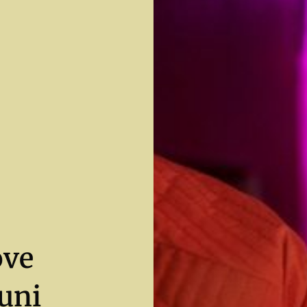
ove
Puni