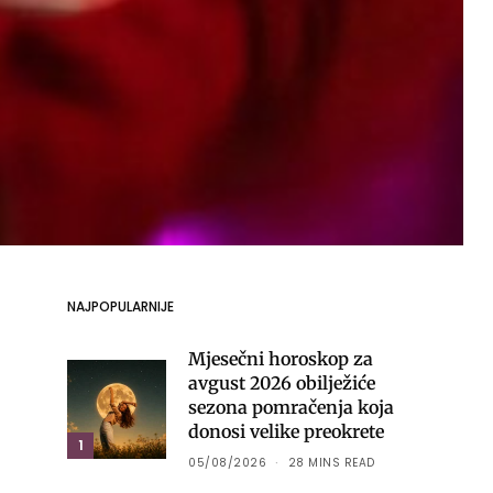
NAJPOPULARNIJE
Mjesečni horoskop za
avgust 2026 obilježiće
sezona pomračenja koja
donosi velike preokrete
1
05/08/2026
28 MINS READ