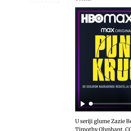
P
l
U seriji glume Zazie B
a
Timothy Olyphant, CC