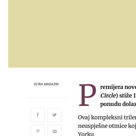
P
ULTRA MAGAZIN
remijera nove
Circle
) stiže
ponudu dolaz
Ovaj kompleksni triler
neuspješne otmice ko
Yorku.