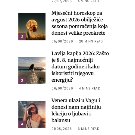
27/07/2026
4 MINS READ
Mjesečni horoskop za
avgust 2026 obilježiće
sezona pomračenja koja
donosi velike preokrete
2
05/08/2026
28 MINS READ
Lavlja kapija 2026: Zašto
je 8. 8. najmoćniji
datum godine i kako
iskoristiti njegovu
energiju?
3
06/08/2026
4 MINS READ
Venera ulazi u Vagu i
donosi nam najfiniju
lekciju o ljubavi i
balansu
4
01/08/2026
6 MINS READ