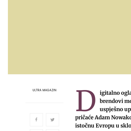
D
ULTRA MAGAZIN
igitalno og
brendovi mor
uspješno up
pričaće Adam Nowakow
istočnu Evropu u skl