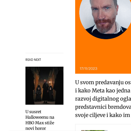
READ NEXT
U svom predavanju osv
i kako Meta kao jedna
razvoj digitalnog ogla
predstavnici brendova 
U susret
svoje ciljeve i kako 
Halloweenu na
HBO Max stiže
novi horor