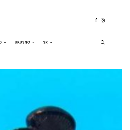
O
UKUSNO
SR