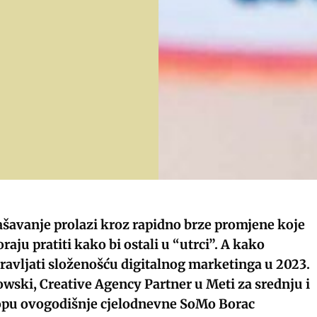
lašavanje prolazi kroz rapidno brze promjene koje
aju pratiti kako bi ostali u “utrci”. A kako
ravljati složenošću digitalnog marketinga u 2023.
ski, Creative Agency Partner u Meti za srednju i
opu ovogodišnje cjelodnevne SoMo Borac