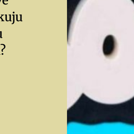
ve
kuju
u
?