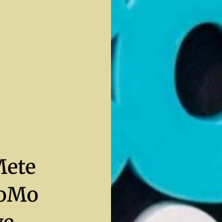
Mete
SoMo