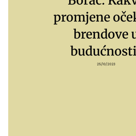
Borac: Kak
promjene oče
brendove 
budućnosti
25/10/2023